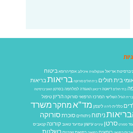
יות
ביטוח
יברסיטת אריאל
אסף הרופא
אונקולוגיה
איכילוב
בריאות
בית חולים
ומי
בריאות
בית חולים סורוקה
ה
האגודה למלחמה בסרטן
דיאטה
בתי חולים
דיכאון
האוניברסיטה
הריון
המרכז הרפואי סורוקה
טיפול
הגיל השלישי
רית
מד"א
משרד
מחקר
דים
ליצמן
כללית
לידה
בריאות
סורוקה
ניתוח
סוכרת
ניתוחים
סרטן
קורונה
עישון
עמיעד טאוב
קנאביס
וד
ספורט
עיניים
רשלנות
רופאים
רפואת שיניים
ביס רפואי
רפואה