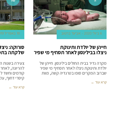
ה
שה
6 ביולי 2020
אביעד ברטוב
18 באפריל 2019
חייהן של יולדת ותינוקת
סורוקה: ניצל
ניצלו בבילינסון לאחר תסחיף מי שפיר
שלקתה בתסח
מקרה נדיר בבית החולים בילינסון. חייהן של
יולדת ותינוקת ניצלו לאחר תסחיף מי שפיר
להריונה, לאחר 
שברוב המקרים סופו בטרגדיה קשה, מוות
קודמים וחשד לש
קיסרי דחוף, עק
קרא עוד ←
קרא עוד ←