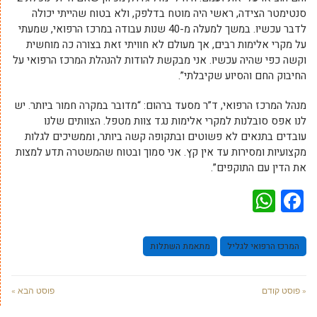
סנטימטר הצידה, ראשי היה מוטח בדלפק, ולא בטוח שהייתי יכולה
לדבר עכשיו. במשך למעלה מ-40 שנות עבודה במרכז הרפואי, שמעתי
על מקרי אלימות רבים, אך מעולם לא חוויתי זאת בצורה כה מוחשית
וקשה כפי שהיה עכשיו. אני מבקשת להודות להנהלת המרכז הרפואי על
החיבוק החם והסיוע שקיבלתי”.
מנהל המרכז הרפואי, ד”ר מסעד ברהום: “מדובר במקרה חמור ביותר. יש
לנו אפס סובלנות למקרי אלימות נגד צוות מטפל. הצוותים שלנו
עובדים בתנאים לא פשוטים ובתקופה קשה ביותר, וממשיכים לגלות
מקצועיות ומסירות עד אין קץ. אני סמוך ובטוח שהמשטרה תדע למצות
את הדין עם התוקפים”.
WhatsApp
Facebook
המרכז הרפואי לגליל
מתאמת השתלות
« פוסט קודם
פוסט הבא »