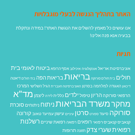
האתר בתהליך הנגשה לבעלי מוגבלויות
אנו עושים כל מאמץ להשלים את הנגשת האתר! במידה ונתקלת
בבעיה אנא פנה אלינו!
תגיות
בית
ביטוח לאומי
אוניברסיטת אריאל
אסף הרופא
אונקולוגיה
איכילוב
בריאות
חולים
בריאות הפה
דיאטה
בית חולים סורוקה
בתי חולים
המרכז
האגודה למלחמה בסרטן
הגיל השלישי
דיכאון
האוניברסיטה העברית
מד"א
ילדים
הריון
הרפואי סורוקה
טיפול
ליצמן
כללית
לידה
משרד הבריאות
מחקר
ניתוח
סוכרת
ניתוחים
סורוקה
סרטן
קורונה
עישון
עמיעד טאוב
סיעוד
ספורט
עיניים
רשלנות
רופאים
רפואת שיניים
קנאביס
קנאביס רפואי
רפואה
רפואית
שערי צדק
תרופות
תזונה