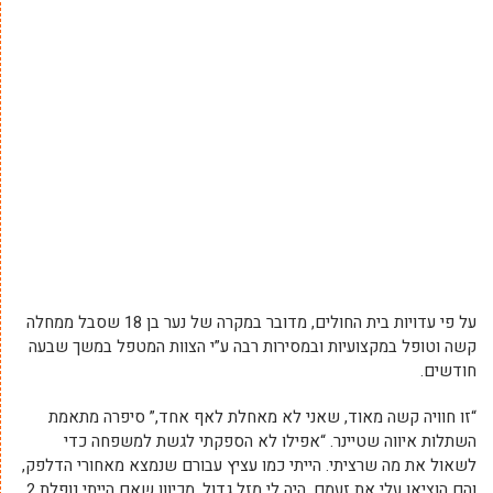
על פי עדויות בית החולים, מדובר במקרה של נער בן 18 שסבל ממחלה
קשה וטופל במקצועיות ובמסירות רבה ע”י הצוות המטפל במשך שבעה
חודשים.
“זו חוויה קשה מאוד, שאני לא מאחלת לאף אחד,” סיפרה מתאמת
השתלות איווה שטיינר. “אפילו לא הספקתי לגשת למשפחה כדי
לשאול את מה שרציתי. הייתי כמו עציץ עבורם שנמצא מאחורי הדלפק,
והם הוציאו עלי את זעמם. היה לי מזל גדול, מכיוון שאם הייתי נופלת 2