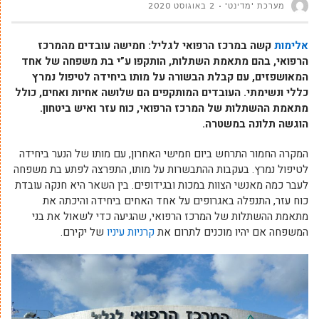
מערכת 'מדינט'
2 באוגוסט 2020
אלימות
קשה במרכז הרפואי לגליל: חמישה עובדים מהמרכז
הרפואי, בהם מתאמת השתלות, הותקפו ע”י בת משפחה של אחד
המאושפזים, עם קבלת הבשורה על מותו ביחידה לטיפול נמרץ
כללי ונשימתי. העובדים המותקפים הם שלושה אחיות ואחים, כולל
מתאמת ההשתלות של המרכז הרפואי, כוח עזר ואיש ביטחון.
הוגשה תלונה במשטרה.
המקרה החמור התרחש ביום חמישי האחרון, עם מותו של הנער ביחידה
לטיפול נמרץ. בעקבות ההתבשרות על מותו, התפרצה לפתע בת משפחה
לעבר כמה מאנשי הצוות במכות ובגידופים. בין השאר היא חנקה עובדת
כוח עזר, התנפלה באגרופים על אחד האחים ביחידה והיכתה את
מתאמת ההשתלות של המרכז הרפואי, שהגיעה כדי לשאול את בני
המשפחה אם יהיו מוכנים לתרום את
קרניות עיניו
של יקירם.