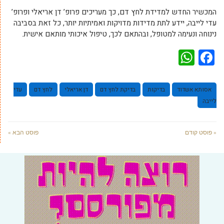
המכשיר החדש למדידת לחץ דם, כך מעריכים פרופ’ דן אריאלי ופרופ’
עדי לייבה, יידע לתת מדידות מדויקות ואמיתיות יותר, כל זאת בסביבה
נינוחה ונעימה למטופל, ובהתאם לכך, טיפול איכותי מותאם אישית.
WhatsApp
Facebook
אסותא אשדוד
בדיקות
בדיקת לחץ דם
דן אריאלי
לחץ דם
עדי
לייבה
« פוסט קודם
פוסט הבא »