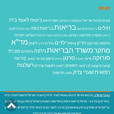
תגיות
בית
ביטוח לאומי
אוניברסיטת אריאל
אסף הרופא
אונקולוגיה
איכילוב
בריאות
חולים
בריאות הפה
דיאטה
בית חולים סורוקה
בתי חולים
המרכז
האגודה למלחמה בסרטן
הגיל השלישי
דיכאון
האוניברסיטה העברית
מד"א
ילדים
הריון
הרפואי סורוקה
טיפול
ליצמן
כללית
לידה
משרד הבריאות
מחקר
ניתוח
סוכרת
ניתוחים
סורוקה
סרטן
קורונה
עישון
עמיעד טאוב
סיעוד
ספורט
עיניים
רשלנות
רופאים
רפואת שיניים
קנאביס
קנאביס רפואי
רפואה
רפואית
שערי צדק
תרופות
תזונה
האתרים שלנו:
תרבוש-פורטל תרבות ונופש למגזר הדתי
|
המגזר-פורטל חדשות למגזר הדתי
גל
|
מודיעין
|
מדינט – פורטל בריאות ורווחה
|
החדשות הטובות בישראל
|
רמת גן
|
בת ים - חולון
|
גב"ש
|
יש''ע:שומרון בנימין וגוש עציון
|
במרכז- לחברי הבית היהודי
|
לוד
|
לימודים אקדמאיים
לר
בישראל
|
חדשות ישראל
|
כפר סבא
|
נדל"ן