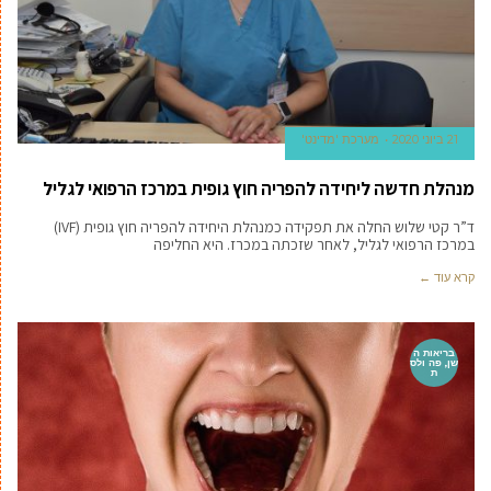
21 ביוני 2020
מערכת 'מדינט'
מנהלת חדשה ליחידה להפריה חוץ גופית במרכז הרפואי לגליל
ד”ר קטי שלוש החלה את תפקידה כמנהלת היחידה להפריה חוץ גופית (IVF)
במרכז הרפואי לגליל, לאחר שזכתה במכרז. היא החליפה
קרא עוד ←
בריאות ה
שן, פה ולס
ת