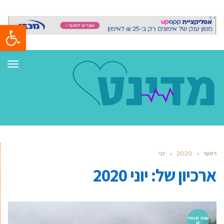
פתח סרגל
תפר
ראשי
»
2020
»
יוני
ארכיון של:
יוני 2020
עצת מומח
ים