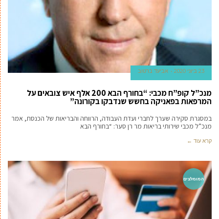
23 ביוני 2020
אביעד ברטוב
מנכ”ל קופ”ח מכבי: “בחורף הבא 200 אלף איש צובאים על
המרפאות בפאניקה בחשש שנדבקו בקורונה”
במסגרת סקירה שערך לחברי ועדת העבודה, הרווחה והבריאות של הכנסת, אמר
מנכ”ל מכבי שירותי בריאות מר רן סער: “בחורף הבא
קרא עוד ←
המומלצים