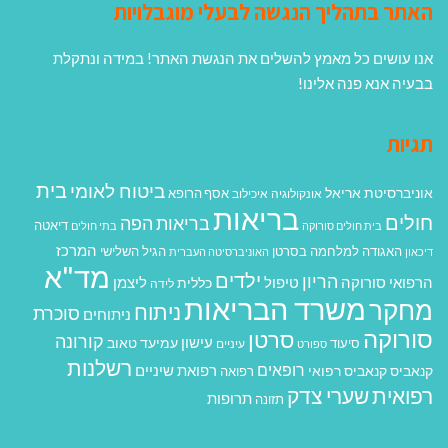
האתר בתהליך הנגשה לבעלי מוגבלויות
אנו עושים כל מאמץ להשלים את הנגשת האתר! במידה ונתקלת
בבעיה אנא פנה אלינו!
תגיות
בית
ביטוח לאומי
אוניברסיטת אריאל
אסף הרופא
אונקולוגיה
איכילוב
בריאות
חולים
בריאות הפה
דיאטה
בית חולים סורוקה
בתי חולים
המרכז
האגודה למלחמה בסרטן
הגיל השלישי
דיכאון
האוניברסיטה העברית
מד"א
ילדים
הריון
הרפואי סורוקה
טיפול
ליצמן
כללית
לידה
משרד הבריאות
מחקר
ניתוח
סוכרת
ניתוחים
סורוקה
סרטן
קורונה
עישון
עמיעד טאוב
סיעוד
ספורט
עיניים
רשלנות
רופאים
רפואת שיניים
קנאביס
קנאביס רפואי
רפואה
רפואית
שערי צדק
תרופות
תזונה