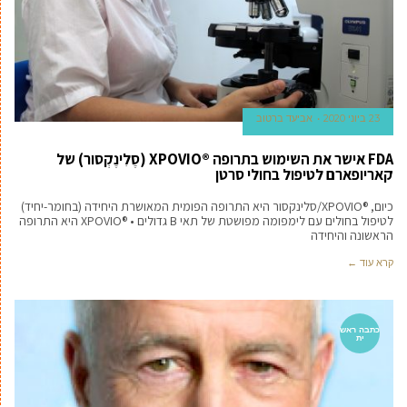
23 ביוני 2020
אביעד ברטוב
FDA אישר את השימוש בתרופה ®XPOVIO (סֶלִינֶקְסור) של
קאריופארם לטיפול בחולי סרטן
כיום, ®XPOVIO/סלינקסור היא התרופה הפומית המאושרת היחידה (בחומר-יחיד)
לטיפול בחולים עם לימפומה מפושטת של תאי B גדולים • ®XPOVIO היא התרופה
הראשונה והיחידה
קרא עוד ←
כתבה ראש
ית