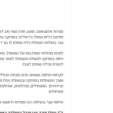
ממדוח אלעטאונה, תושב חורה נשוי ואב ל
ספיקת כליות וטופל בדיאליזה בסורוקה במ
עבר בהצלחה השתלת כליה שתרם לו בנו ד
למרות מחלותיו המורכבות של המטופל, הוא
ניתוח בסורוקה לפעולת ההשתלה לאחר שד
להסרת הכליה שתרם לאביו.
לקראת הניתוח, נעשתה הכנה מקיפה הכוללת
מערך ההשתלות בסורוקה ובהשתלה נטלו חלק
הכירורגים המשתילים, נפרולוגים, אורולוג
סוציאלים.
הניתוח עבר בהצלחה רבה וממדוח ודאעש שו
ד”ר עסלי מורד סגן מנהל המחלקה האורו