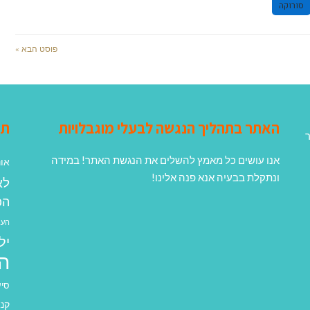
סורוקה
פוסט הבא »
האתר בתהליך הנגשה לבעלי מוגבלויות
תג
ר
אנו עושים כל מאמץ להשלים את הנגשת האתר! במידה
אונ
ונתקלת בבעיה אנא פנה אלינו!
לא
הפ
העב
יל
ה
סיע
קנא