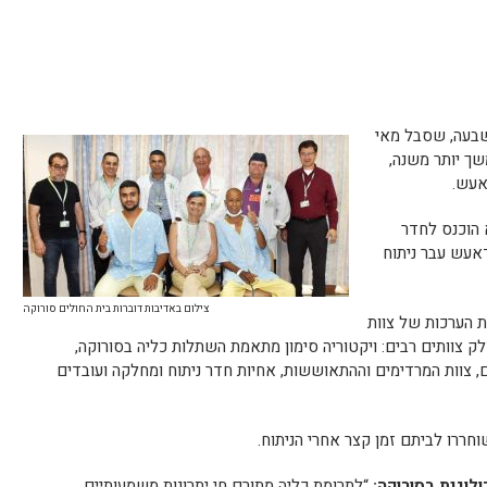
שבעה, שסבל מאי
שך יותר משנה,
אעש.
 הוכנס לחדר
אעש עבר ניתוח
צילום באדיבות דוברות בית החולים סורוקה
 הערכות של צוות
 צוותים רבים: ויקטוריה סימון מתאמת השתלות כליה בסורוקה,
ים, צוות המרדימים וההתאוששות, אחיות חדר ניתוח ומחלקה ועובדים
חררו לביתם זמן קצר אחרי הניתוח.
לוגית בסורוקה:
“לתרומת כליה מתורם חי יתרונות משמעותיים,