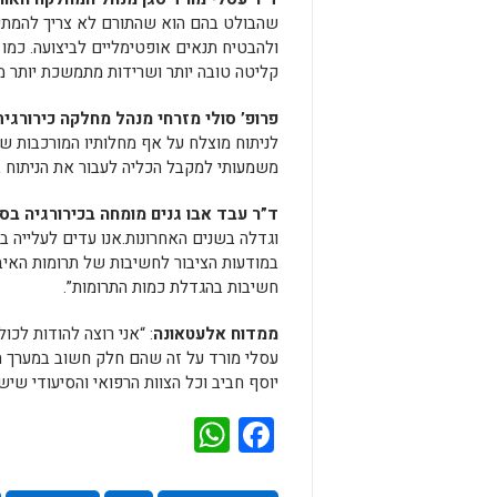
שהבולט בהם הוא שהתורם לא צריך להמתין
ולהבטיח תנאים אופטימליים לביצועה. כמו
קליטה טובה יותר ושרידות מתמשכת יותר 
פרופ’ סולי מזרחי מנהל מחלקה כירורגית
לניתוח מוצלח על אף מחלותיו המורכבות של 
משמעותי למקבל הכליה לעבור את הניתוח ב
ד”ר עבד אבו גנים מומחה בכירורגיה בס
וגדלה בשנים האחרונות.אנו עדים לעלייה ב
במודעות הציבור לחשיבות של תרומות האי
חשיבות בהגדלת כמות התרומות”.
ממדוח אלעטאונה
: “אני רוצה להודות לכו
עסלי מורד על זה שהם חלק חשוב במערך ה
יוסף חביב וכל הצוות הרפואי והסיעודי שיש
WhatsApp
Facebook