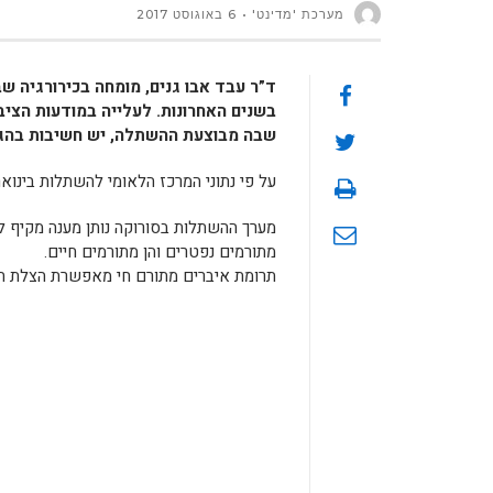
מערכת 'מדינט'
6 באוגוסט 2017
ד”ר עבד אבו גנים, מומחה בכירורגיה ש
בשנים האחרונות. לעלייה במודעות הציב
שבה מבוצעת ההשתלה, יש חשיבות בהגד
על פי נתוני המרכז הלאומי להשתלות בינואר 2017, מנתה רשימת הממתינים הארצית להשתלת כליה 847 א
מערך ההשתלות בסורוקה נותן מענה מקיף ל
מתורמים נפטרים והן מתורמים חיים.
תרומת איברים מתורם חי מאפשרת הצלת חי