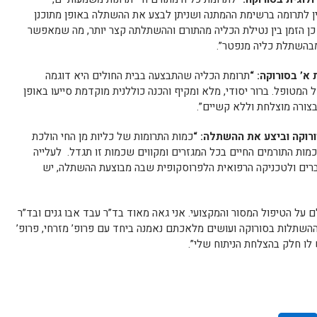
 לתרומה ברשימת ההמתנה ושניתן לבצע את ההשתלה באופן מתוכנן
 כן הזמן בין נטילת הכליה מהתורם וההשתלתה קצר יותר, מה שמאפשר
מבהשתלת כליה מנפטר”.
 א’ בסורוקה
: “
תרומת הכליה שהתבצעה בבית החולים היא דוגמה
המטופל. ברור יסודי, מלא ומקיף והכנה כוללנית מוקדמת סייעו באופן
צורה מוצלחת וללא קשיים”.
ורוקה וביצע את ההשתלה: “
כמות התרומות של כליות מן החי הולכת
כמות התורמים החיים בכל המגזרים ומקווים שכמות זו תגדל. לעלייה
ברים ולטכניקה הרפואית הלפרוסקופית שבה מבוצעת ההשתלה, יש
לם על הטיפול המסור והמקצועי. אני גאה מאוד בד”ר עבד אבו גנים ובד”ר
השתלות בסורוקה ועושים מלאכתם נאמנה ביחד עם פרופ’ מזרחי, פרופ’
 לו חלק בהצלחת הניתוח שלי”.