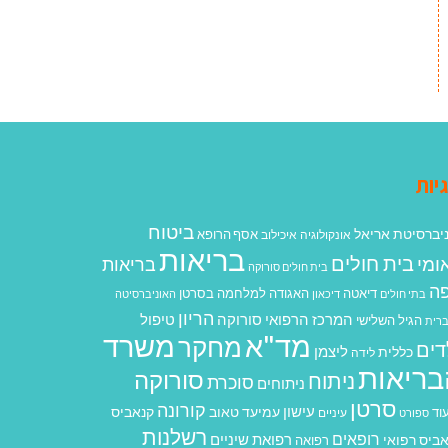
יות
ביטוח
יברסיטת אריאל
אסף הרופא
אונקולוגיה
איכילוב
בריאות
בית חולים
ומי
בריאות
בית חולים סורוקה
ה
האגודה למלחמה בסרטן
דיאטה
בתי חולים
דיכאון
האוניברסיטה
הריון
המרכז הרפואי סורוקה
טיפול
הגיל השלישי
רית
מד"א
משרד
מחקר
דים
ליצמן
כללית
לידה
בריאות
סורוקה
ניתוח
סוכרת
ניתוחים
סרטן
קורונה
עישון
עמיעד טאוב
קנאביס
וד
ספורט
עיניים
רשלנות
רופאים
רפואת שיניים
ביס רפואי
רפואה