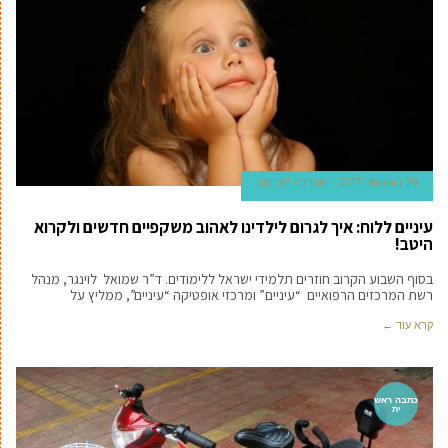
29 באוגוסט 2017
מערכת 'מדינט'
עיניים ללוח: איך לגרום לילדינו לאהוב משקפיים חדשים ולקרוא
היטב!
בסוף השבוע הקרוב חוזרים תלמידי ישראל ללימודים. ד”ר שמואל לוינגר, מנהל
רשת המרכזים הרפואיים “עיניים” ומרכזי אופטיקה “עיניים”, ממליץ על
קרא עוד ←
כתבה ראש
ית