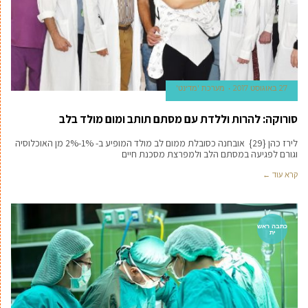
27 באוגוסט 2017
מערכת 'מדינט'
סורוקה: להרות וללדת עם מסתם תותב ומום מולד בלב
לירז כהן {29} אובחנה כסובלת ממום לב מולד המופיע ב- 1%-2% מן האוכלוסיה
וגורם לפגיעה במסתם הלב ולמפרצת מסכנת חיים
קרא עוד ←
כתבה ראש
ית