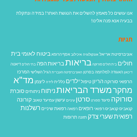
אנו עושים כל מאמץ להשלים את הנגשת האתר! במידה ונתקלת
בבעיה אנא פנה אלינו!
תגיות
בית
ביטוח לאומי
אוניברסיטת אריאל
אסף הרופא
אונקולוגיה
איכילוב
בריאות
חולים
בריאות הפה
דיאטה
בית חולים סורוקה
בתי חולים
המרכז
האגודה למלחמה בסרטן
הגיל השלישי
דיכאון
האוניברסיטה העברית
מד"א
ילדים
הריון
הרפואי סורוקה
טיפול
ליצמן
כללית
לידה
משרד הבריאות
מחקר
ניתוח
סוכרת
ניתוחים
סורוקה
סרטן
קורונה
עישון
עמיעד טאוב
סיעוד
ספורט
עיניים
רשלנות
רופאים
רפואת שיניים
קנאביס
קנאביס רפואי
רפואה
רפואית
שערי צדק
תרופות
תזונה