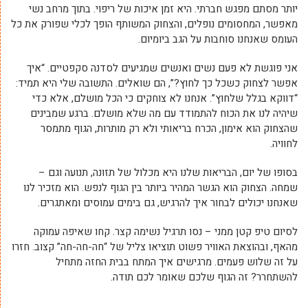
יותר מסתם מפגש חברתי. היא זמן איכות של ריפוי. בתוך מרחב נשי
מאפשר, המחסומים נופלים, והצחוק המשותף הופך לכלי שפורק את כל
העומס שאנחנו סוחבות על הגב ביומיום.
אני פוגשת לא פעם נשים ואנשים שמגיעים לסדנה סקפטיים. “איך
אפשר לצחוק כשכל כך לחוץ?”, הם שואלים. התשובה שלי היא תמיד:
“דווקא בגלל שלחוץ”. אנחנו לא צוחקים כי הכל מושלם, אלא כדי
שיהיה לנו את הכוח להתמודד עם מה שלא מושלם. ברגע שמבינים
שהצחוק הוא אימון, הכרח בריאותי ולא רק מותרות, הגוף מתמסר
לחוויה.
בסופו של יום, הבריאות שלנו היא מכלול של תזונה, תנועה וגם –
שמחה. הצחוק הוא הגשר המהיר ביותר בין הגוף לנפש. הוא מזכיר לנו
שאנחנו יכולים לבחור איך להרגיש, גם בימים עמוסים ומאתגרים.
לסיום טיפ קטן ממני – נסו תרגיל נשימה קצר. קחו שאיפה עמוקה
מהאף, ובהוצאת האוויר פשוט תוציאו צליל של “חה-חה-חה” קצוב. חזרו
על זה שלוש פעמים. מרגישים איך המתח בבית החזה מתחיל
להשתחרר? זה הגוף שלכם שאומר לכם תודה.