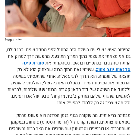
צילום: freepik
הסיפור האישי שלי עם העולם הזה התחיל לפני מספר שנים. כמו כולם,
גם אני מצאתי את עצמי בתוך המרוץ התובעני, מחפשת דרך לפרוק את
המתח שהצטבר בכתפיים ובראש. כשהקמתי את
סוגרת פינה –
סדנאות יוגה צחוק
, עשיתי זאת מתוך הבנה שהצחוק הוא לא רק
תוצאה של שמחה, הוא הדרך להגיע אליה. אחרי שהתנסיתי בשיטה
והרגשתי את השיפור המיידי במפלס האנרגיה שלי, החלטתי להעמיק
וללמוד את השיטה של ד”ר מדאן קטריה. הבנתי שזו שליחות, להראות
לאנשים שהגוף שלהם מחזיק ב”בית מרקחת” טבעי של אנדורפינים,
וכל מה שצריך זה רק ללמוד להפעיל אותו.
מבחינה בריאותית, מה שקורה בגוף בזמן הסדנה הוא פשוט מרתק.
כשאנחנו צוחקים, רמות הקורטיזול (הורמון הסטרס) צונחות, ובמקומן
משתחררים אנדורפינים וסרוטונין שמשפרים את מצב הרוח ומשככים