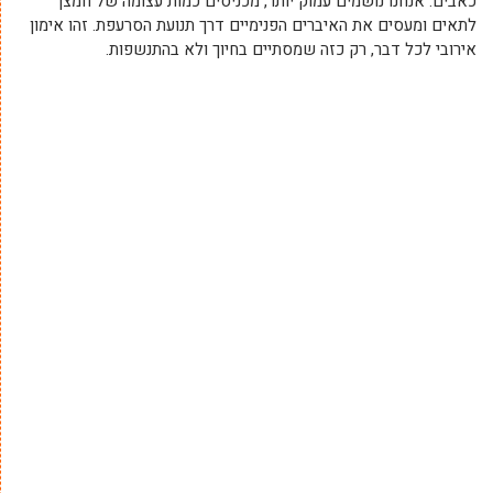
כאבים. אנחנו נושמים עמוק יותר, מכניסים כמות עצומה של חמצן
לתאים ומעסים את האיברים הפנימיים דרך תנועת הסרעפת. זהו אימון
אירובי לכל דבר, רק כזה שמסתיים בחיוך ולא בהתנשפות.