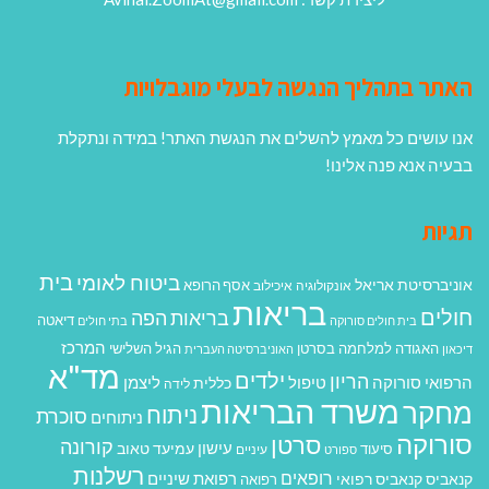
האתר בתהליך הנגשה לבעלי מוגבלויות
אנו עושים כל מאמץ להשלים את הנגשת האתר! במידה ונתקלת
בבעיה אנא פנה אלינו!
תגיות
בית
ביטוח לאומי
אוניברסיטת אריאל
אסף הרופא
אונקולוגיה
איכילוב
בריאות
חולים
בריאות הפה
דיאטה
בית חולים סורוקה
בתי חולים
המרכז
האגודה למלחמה בסרטן
הגיל השלישי
דיכאון
האוניברסיטה העברית
מד"א
ילדים
הריון
הרפואי סורוקה
טיפול
ליצמן
כללית
לידה
משרד הבריאות
מחקר
ניתוח
סוכרת
ניתוחים
סורוקה
סרטן
קורונה
עישון
עמיעד טאוב
סיעוד
ספורט
עיניים
רשלנות
רופאים
רפואת שיניים
קנאביס
קנאביס רפואי
רפואה