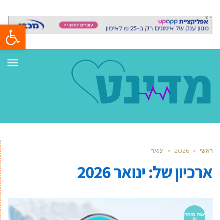
פתח סרגל
תפר
ראשי
»
2026
»
ינואר
ארכיון של:
ינואר 2026
עצת מומח
ים