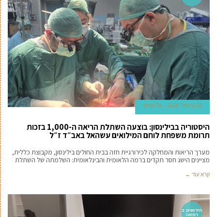
29 בינואר 2026
גל טוויטו
היסטוריה בבילינסון: בוצעה השתלת הריאה ה-1,000 בזכות
תרומת משפחת לוחם המילואים עשהאל באב״ד ז״ל
מערך הריאות והמחלקה לכירורגיית חזה בבית החולים בילינסון, מקבוצת כללית,
מציינים הישג חסר תקדים ברמה הלאומית והבינלאומית: השלמתה של השתלת
קרא עוד ←
חידושים ב
רפואה