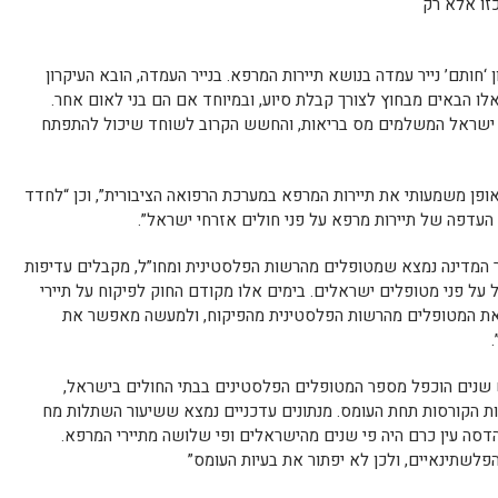
זו אלא רק
 ‘חותם’ נייר עמדה בנושא תיירות המרפא. בנייר העמדה, הובא העיקרון
ו הבאים מבחוץ לצורך קבלת סיוע, ובמיוחד אם הם בני לאום אחר.
רחי ישראל המשלמים מס בריאות, והחשש הקרוב לשוחד שיכול להתפתח
באופן משמעותי את תיירות המרפא במערכת הרפואה הציבורית”, וכן “לחדד
העדפה של תיירות מרפא על פני חולים אזרחי ישראל”.
ר המדינה נמצא שמטופלים מהרשות הפלסטינית ומחו”ל, מקבלים עדיפות
על פני מטופלים ישראלים. בימים אלו מקודם החוק לפיקוח על תיירי
 את המטופלים מהרשות הפלסטינית מהפיקוח, ולמעשה מאפשר את
מש שנים הוכפל מספר המטופלים הפלסטינים בבתי החולים בישראל,
יות הקורסות תחת העומס. מנתונים עדכניים נמצא ששיעור השתלות מח
סה עין כרם היה פי שנים מהישראלים ופי שלושה מתיירי המרפא.
לשתינאיים, ולכן לא יפתור את בעיות העומס”