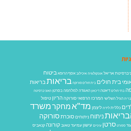
יות
ביטוח
יברסיטת אריאל
אסף הרופא
אונקולוגיה
איכילוב
בריאות
בית חולים
ומי
בריאות
בית חולים סורוקה
ה
האגודה למלחמה בסרטן
דיאטה
בתי חולים
דיכאון
האוניברסיטה
הריון
המרכז הרפואי סורוקה
טיפול
הגיל השלישי
רית
מד"א
משרד
מחקר
דים
ליצמן
כללית
לידה
בריאות
סורוקה
ניתוח
סוכרת
ניתוחים
סרטן
קורונה
עישון
עמיעד טאוב
קנאביס
וד
ספורט
עיניים