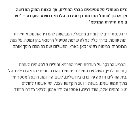
רים מטופלי פלסטינאים בבתי החולים, אך הצעת החוק החדשה
ן. ארגון ‘חותם’ מפרסם דף עמדה הלכתי בנושא שקובע – “יש
ם את תיירות המרפא”
הכנסת יריב לוין ומירב מיכאלי, המבקשת להסדיר את נושא תיירות
ות שונות, בדרך כלל כאלה שרמת הטיפול הרפואי בהן נמוכה, על מנת
ם מבוטחים בביטוח רפואי כאן בארץ, התשלום שנגבה מהם הופך אותם
דו”ח מבקר המדינה שפורסם בשנת 2015, הצביע המבקר על העדפת תיירי המרפא וחולים פלסטינים לעומת
חשוב לציין, משלמים מחירים פחותים בהרבה מתיירי מרפא רגילים. על
בית החולים הדסה עין כרם בירושלים, לשם הדוגמה, הוכפל מספר ימי
האשפוז של חולים פלסטינאיים פי שניים בתוך חמש שנים. בשנת 2011 הוקדשו 7228 ימי אשפוז לחולים
פלסטינאיים, לעומת 14,601 ימים בשנת 2015. נתונים אלה, ועוד רבים, נאספו על ידי ארגון ‘לביא’ בדו”ח מיוחד