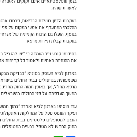
בזמן שפלסטינאיים אינם זקוקים לאשרה כ
לאשרת שהיה.
בעקבות הדיון בוועדת הבריאות, פרסם ארגון
ההלכתי המתעדף את אנשי המקום על פני אל
בנוסף, הועלו גם הזכות הקניינית של אז
בעקבות קבלת תיירות מרפא.
בסיכומו קובע נייר העמדה כי “יש להגביל 
את ההנחיות האתיות ולאסור כל קדימות או 
בארגון לביא העוסק בסוגיא “בבדיקת מבק
משמעותית בטיפולים בבתי החולים בישראל 
מרפא מחו”ל, אך באופן תמוה החוק מחריג
המשך העדפתם על פני החולים הישראלים”.
עוד הוסיפו בארגון לביא ואמרו: “בתוך ח
ועיקר העומס נופל על המחלקות האונקולוג
העצם למטופלים פלסטינים בבית החולים הד
החוק החדש לא מטפל בבעיית המטופלים הפ