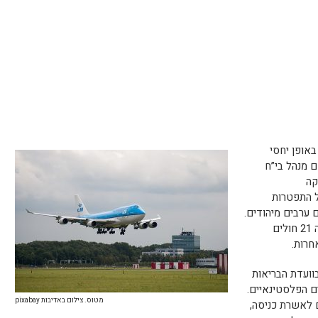
אופן יחסי
 מנהל בי”ח
קה
ל התפטרות
 ערבים מיהודים.
לעומת 12 מטופלים יהודים, טופלו במחלקה 21 חולים
חרות.
וועדת הבריאות
ם הפלסטינאיים.
מטוס. צילום באדיבות pixabay
ם לאשרת כניסה,