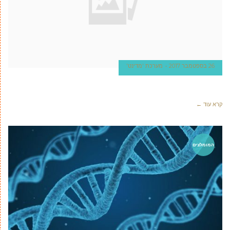
26 בספטמבר 2017
מערכת 'מדינט'
קרא עוד ←
המומלצים