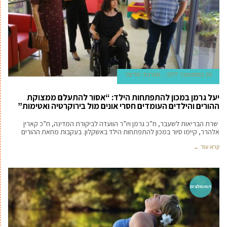
26 בספטמבר 2017
מערכת 'מדינט'
יעל גרמן במכון להתפתחות הילד: “אסור להתעלם ממצוקת
ההורים והילדים העומדים חסרי אונים מול בירוקרטיה ואטימות”
שרת הבריאות לשעבר, ח”כ גרמן ויו”ר הוועדה לביקורת המדינה, ח”כ קארין
אלהרר, קיימו סיור במכון להתפתחות הילד באשקלון. בעקבות מחאת ההורים
קרא עוד ←
המומלצים