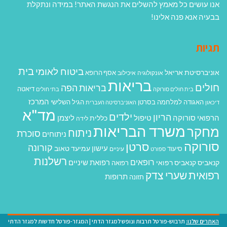
אנו עושים כל מאמץ להשלים את הנגשת האתר! במידה ונתקלת
בבעיה אנא פנה אלינו!
תגיות
בית
ביטוח לאומי
אוניברסיטת אריאל
אסף הרופא
אונקולוגיה
איכילוב
בריאות
חולים
בריאות הפה
דיאטה
בית חולים סורוקה
בתי חולים
המרכז
האגודה למלחמה בסרטן
הגיל השלישי
דיכאון
האוניברסיטה העברית
מד"א
ילדים
הריון
הרפואי סורוקה
טיפול
ליצמן
כללית
לידה
משרד הבריאות
מחקר
ניתוח
סוכרת
ניתוחים
סורוקה
סרטן
קורונה
עישון
עמיעד טאוב
סיעוד
ספורט
עיניים
רשלנות
רופאים
רפואת שיניים
קנאביס
קנאביס רפואי
רפואה
רפואית
שערי צדק
תרופות
תזונה
האתרים שלנו:
תרבוש-פורטל תרבות ונופש למגזר הדתי
|
המגזר-פורטל חדשות למגזר הדתי