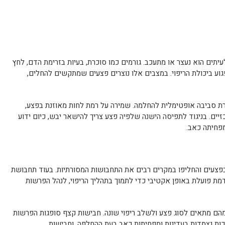
תים הוא נעצר או מתעכב. גורמים כמו סוכרת, בעיות בזרימת הדם, לחץ
גוע ביכולת הריפוי. במצבים אלו נוצרים פצעים שמתקשים להחלים,
ת סביבה אופטימלית להחלמה. שמירה על רמת לחות מאוזנת בפצע,
רכזיים. בניגוד לתפיסה הישנה שלפיה פצע צריך להישאר יבש, כיום ידוע
מפחיתה כאב.
פצעים והחליפו במקרים רבים את התחבושות המסורתיות. בעוד תחבושת
ת פועלת באופן אקטיבי כדי לתמוך בתהליך הריפוי, לנהל הפרשות
מהם מתאים לסוג פצע ולשלב ריפוי שונה. חבישות קצף סופגות הפרשות
 רכות נצמדות בעדינות ומפחיתות כאב בעת ההחלפה, וחבישות