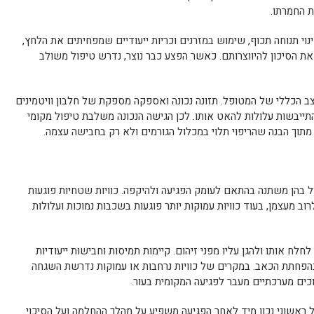
ת החמרתו.
וי תנוחה תכוף, שימוש במזרנים וכריות ייעודיים שמפחיתים את הלחץ,
 את הסיכון להיווצרותם. כאשר הפצע כבר נוצר, נדרש טיפול משולב
 הכללי של המטופל. תזונה נכונה ואספקה מספקת של חלבון וויטמינים
 התייבשות עלולות להאט אותו. לכן הגישה הנכונה משלבת טיפול מקומי
מתוך הבנה שהריפוי תלוי במכלול הגורמים ולא רק בחבישה עצמה.
פול בהן משתנה בהתאם לעומק הפגיעה ולהיקפה. כוויות שטחיות פוגעות
ב מעצמן, בעוד כוויות עמוקות יותר פוגעות בשכבות נמוכות ועלולות
חלח אותו ולהגן עליו מפני זיהום. קיימות תמיסות וחבישות ייעודיות
בהפחתת הכאב. במקרים של כוויות נרחבות או עמוקות נדרשת השגחה
וכים מערכתיים מעבר לפגיעה המקומית בעור.
ול ראשוני נכון מיד לאחר הפגיעה משפיע על מהלך ההחלמה ועל הסיכוי