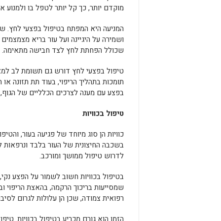
מוקדם יותר, כך קל יותר לטפל בו ולמנוע א
המניעה היא המפתח בטיפול בפצעי לחץ. שינ
ושמירה על היגיינה ועל עור בריא מצמצמים
שכולל הפחתת לחץ לצד חבישה מתאימה.
טיפול בפצעי לחץ דורש גם תשומת לב למצב
תומכות בתהליך הריפוי, בעוד תת תזונה או
בפצע עם מענה לצרכים הכלליים של הגוף, 
טיפול בכוויות
כוויות הן סוג מיוחד של פגיעה בעור, והטי
בשכבה החיצונית של העור בלבד ונרפאות לרו
לדרוש טיפול ממושך ומורכב.
בטיפול בכוויות חשוב לשמור על הפצע נקי, ל
שמסייעות בריכוך הרקמה, בהאצת הריפוי ו
רפואית צמודה, שכן הן עלולות לגרום לסיב
הזמן הוא גורם מכריע בטיפול בכוויות. טיפ