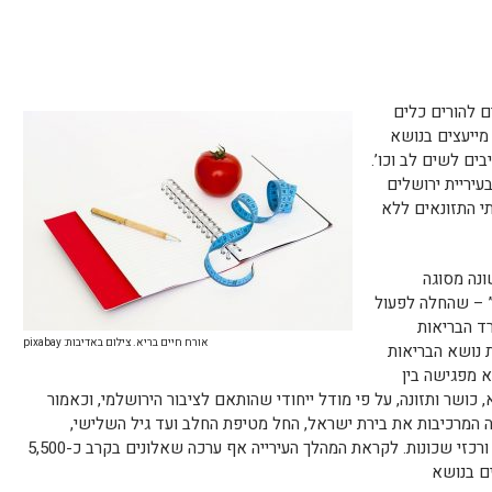
ים להורים כלים
מייעצים בנושא
בים לשים לב וכו’.
עיריית ירושלים
י התזונאים ללא
ונה מסוגה
” – שהחלה לפעול
ד הבריאות
אורח חיים בריא. צילום באדיבות: pixabay
ת נושא הבריאות
א מפגישה בין
א, כושר ותזונה, על פי מודל ייחודי שהותאם לציבור הירושלמי, וכאמור
ה המרכיבות את בירת ישראל, החל מטיפת החלב ועד גיל השלישי,
באמצעות מנהלים קהילתיים, מרכזי צעירים ורכזי שכונות. לקראת המהלך העירייה אף ערכה שאלונים בקרב כ-5,500
ם בנושא