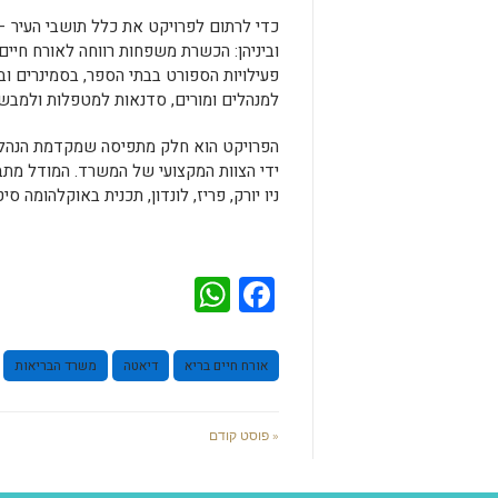
כדי לרתום לפרויקט את כלל תושבי העיר – 
וביניהן: הכשרת משפחות רווחה לאורח חיים 
פעילויות הספורט בבתי הספר, בסמינרים ובי
למנהלים ומורים, סדנאות למטפלות ולמבשל
הפרויקט הוא חלק מתפיסה שמקדמת הנהלת 
ידי הצוות המקצועי של המשרד. המודל מתבס
ניו יורק, פריז, לונדון, תכנית באוקלהומה 
WhatsApp
Facebook
אורח חיים בריא
דיאטה
משרד הבריאות
« פוסט קודם