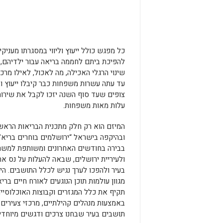
כל מפגש כולל ייעוץ וליווי במסגרתו מעניק
להפיכת ביתם לחממה בריאה עבור ילדיהם, 
שינוי הרגלי האכילה, מה לאכול, לאילו מרכי
עד עתה עשרות משפחות כבר קיבלו ייעוץ וב
צופים שעד סוף השנה יזכו לקבל את שירות
עלות מאות משפחות.
המיזם הוא רק חלק מתכנית הבריאות הראש
ובהיקפה בישראל “ירושלמים בוחרים בריא
בבירה בחודשים האחרונים ומשותפת למשר
ולעיריית ירושלים, שבאה להעלות על נס א
בעיר ולהפכו לערך נגיש לכלל התושבים. הי
מגוון עולמות תוכן הנוגעים לאורח חיים ברי
תקיף את כלל המגזרים וקבוצות האוכלוסיי
תושבים בעיר שבחנו צרכים ודגשים מיוחדי