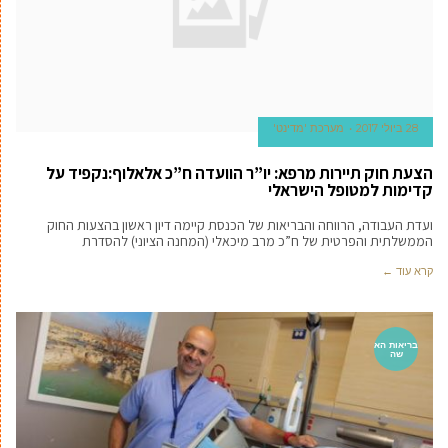
28 ביולי 2017
מערכת 'מדינט'
הצעת חוק תיירות מרפא: יו”ר הוועדה ח”כ אלאלוף:נקפיד על
קדימות למטופל הישראלי
ועדת העבודה, הרווחה והבריאות של הכנסת קיימה דיון ראשון בהצעות החוק
הממשלתית והפרטית של ח”כ מרב מיכאלי (המחנה הציוני) להסדרת
קרא עוד ←
בריאות הא
שה