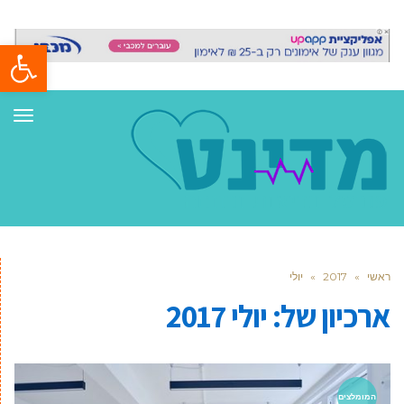
פתח סרגל
תפר
ראשי
»
2017
»
יולי
ארכיון של:
יולי 2017
המומלצים