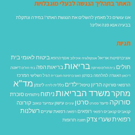
האתר בתהליך הנגשה לבעלי מוגבלויות
אנו עושים כל מאמץ להשלים את הנגשת האתר! במידה ונתקלת
בבעיה אנא פנה אלינו!
תגיות
בית
ביטוח לאומי
אוניברסיטת אריאל
אסף הרופא
אונקולוגיה
איכילוב
בריאות
חולים
בריאות הפה
דיאטה
בית חולים סורוקה
בתי חולים
המרכז
האגודה למלחמה בסרטן
הגיל השלישי
דיכאון
האוניברסיטה העברית
מד"א
ילדים
הריון
הרפואי סורוקה
טיפול
ליצמן
כללית
לידה
משרד הבריאות
מחקר
ניתוח
סוכרת
ניתוחים
סורוקה
סרטן
קורונה
עישון
עמיעד טאוב
סיעוד
ספורט
עיניים
רשלנות
רופאים
רפואת שיניים
קנאביס
קנאביס רפואי
רפואה
רפואית
שערי צדק
תרופות
תזונה