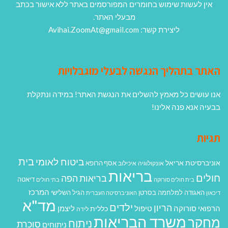
אין לעשות שימוש בחומרים המפורסמים באתר ללא אישור בכתב
מבעלי האתר.
ליצירת קשר: Avihai.ZoomAt@gmail.com
האתר בתהליך הנגשה לבעלי מוגבלויות
אנו עושים כל מאמץ להשלים את הנגשת האתר! במידה ונתקלת
בבעיה אנא פנה אלינו!
תגיות
בית
ביטוח לאומי
אוניברסיטת אריאל
אסף הרופא
אונקולוגיה
איכילוב
בריאות
חולים
בריאות הפה
דיאטה
בית חולים סורוקה
בתי חולים
המרכז
האגודה למלחמה בסרטן
הגיל השלישי
דיכאון
האוניברסיטה העברית
מד"א
ילדים
הריון
הרפואי סורוקה
טיפול
ליצמן
כללית
לידה
משרד הבריאות
מחקר
ניתוח
סוכרת
ניתוחים