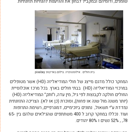
שומנים, ודומיהם ובמקביל לבחון את וההיענות להנחיות תזונתיות.
בית חולים . אילוסטרציה. צילום באדיבות: pixabay
המחקר כולל מדגם מייצג של חולי המודיאליזה (HD) אשר מטופלים
במרכזי המודיאליזה (HD) בבתי חולים בארץ. בכל מרכז אוכלוסיית
החולים חולקה לקבוצות לפי גיל, מין עדה, ו”ותק” המודיאליזה (HD)
(יותר משנה מול שנה או פחות), וסוכרת (כן או לא). הצריכה התזונתית
נמדדת ע”י תשאול, נתונים ביוכימיים, דמוגרפיים, רשימת התרופות
ועוד. נכללו במחקר קרוב ל 400 משתתפים שהגילאים שלהם בין 65-
78, , 52% נשים ו 80% יהודים.