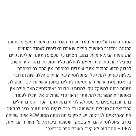
הסקר שהוצג ע”י
פרופ’ בעז
, מעורר דאגה בקרב אנשי המקצוע בתחום
התזונה: “מדובר באנשים חולים שאינם מצליחים לעמוד בהנחיות
התזונתיות הבינלאומיות. במובן מסוים כל מקצוע התזונה הקלינית קיים
בשביל לתת פתרונות ראויים למחלות כליה וסוכרת. במקרה זה חשוב
לבדוק מדוע החולים אינם עומדים בהנחיות. אין המדובר בהנחיות
כלליות שניתן לתת לכל האוכלוסייה של החולים הללו, היות ומדובר
בדיאטה מאד אישית המותאמת לחולים באופן אישי עד לכדי שקילת
מזונות ביחס למשקל גוף. למרות שמדובר באוכלוסייה מאד חולה אין
באפשרות המערכת לתת פתרון ראוי כדי שחולים אלו יוכלו לעמוד
בהנחיות ובתנאים על מנת לא להיות בתת תזונה. הפרדוקס בו חולים
המודיאליזה סובלים מהשמנה ובד בבד לוקים בתת תזונה צריך להדאיג
את האחראיים לבריאות. יש לציין כי תת תזונה מסוג PEW אינה שכיחה
בקרב האוכלוסייה הבריאה. בסקר שנעשה בישראל ע”י משרד הבריאות
PEW – חסר כזה לא קיים באוכלוסייה הבריאה”.