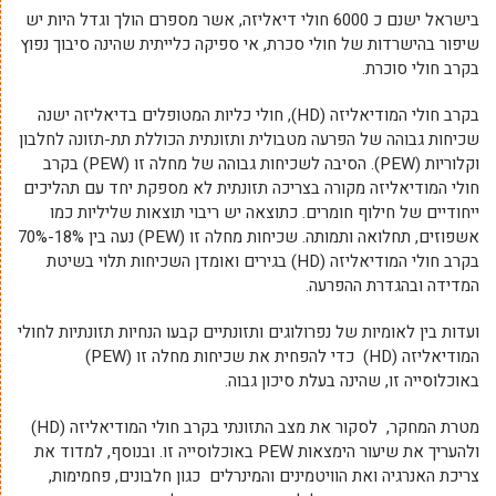
בישראל ישנם כ 6000 חולי דיאליזה, אשר מספרם הולך וגדל היות יש
שיפור בהישרדות של חולי סכרת, אי ספיקה כלייתית שהינה סיבוך נפוץ
בקרב חולי סוכרת.
בקרב חולי המודיאליזה (HD), חולי כליות המטופלים בדיאליזה ישנה
שכיחות גבוהה של הפרעה מטבולית ותזונתית הכוללת תת-תזונה לחלבון
וקלוריות (PEW). הסיבה לשכיחות גבוהה של מחלה זו (PEW) בקרב
חולי המודיאליזה מקורה בצריכה תזונתית לא מספקת יחד עם תהליכים
ייחודיים של חילוף חומרים. כתוצאה יש ריבוי תוצאות שליליות כמו
אשפוזים, תחלואה ותמותה. שכיחות מחלה זו (PEW) נעה בין 18%-70%
בקרב חולי המודיאליזה (HD) בגירים ואומדן השכיחות תלוי בשיטת
המדידה ובהגדרת ההפרעה.
ועדות בין לאומיות של נפרולוגים ותזונתיים קבעו הנחיות תזונתיות לחולי
המודיאליזה (HD) כדי להפחית את שכיחות מחלה זו (PEW)
באוכלוסייה זו, שהינה בעלת סיכון גבוה.
מטרת המחקר, לסקור את מצב התזונתי בקרב חולי המודיאליזה (HD)
ולהעריך את שיעור הימצאות PEW באוכלוסייה זו. ובנוסף, למדוד את
צריכת האנרגיה ואת הוויטמינים והמינרלים כגון חלבונים, פחמימות,