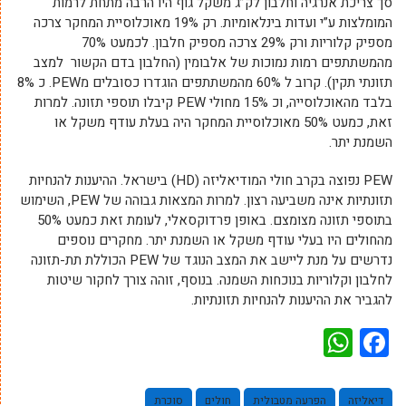
סך צריכת אנרגיה וחלבון לק”ג משקל גוף היו הרבה מתחת לרמות
המומלצות ע”י ועדות בינלאומיות. רק 19% מאוכלוסיית המחקר צרכה
מספיק קלוריות ורק 29% צרכה מספיק חלבון. לכמעט 70%
מהמשתתפים רמות נמוכות של אלבומין (החלבון בדם הקשור למצב
תזונתי תקין). קרוב ל 60% מהמשתתפים הוגדרו כסובלים מPEW. כ 8%
בלבד מהאוכלוסייה, וכ 15% מחולי PEW קיבלו תוספי תזונה. למרות
זאת, כמעט 50% מאוכלוסיית המחקר היה בעלת עודף משקל או
השמנת יתר.
PEW נפוצה בקרב חולי המודיאליזה (HD) בישראל. ההיענות להנחיות
תזונתיות אינה משביעה רצון. למרות המצאות גבוהה של PEW, השימוש
בתוספי תזונה מצומצם. באופן פרדוקסאלי, לעומת זאת כמעט 50%
מהחולים היו בעלי עודף משקל או השמנת יתר. מחקרים נוספים
נדרשים על מנת ליישב את המצב הנוגד של PEW הכוללת תת-תזונה
לחלבון וקלוריות בנוכחות השמנה. בנוסף, זוהה צורך לחקור שיטות
להגביר את ההיענות להנחיות תזונתיות.
WhatsApp
Facebook
דיאליזה
הפרעה מטבולית
חולים
סוכרת