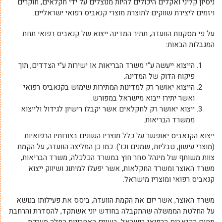
ניסיון קליני ואקלים היכולים להיות מנוצלים על ידי חקלאים, חוקרים
ויזמים ליצירת שווקים לתוצרת מוצרי קנאביס רפואי ישראליים.
על פי מסקנות הוועדה, תתיר המדינה ייצוא של קנאביס רפואי תחת
המגבלות הבאות:
הייצוא ייעשה ע”י משרד הבריאות או ישירות ע”י הצדדים, תוך
פיקוח הדוק של המדינה.
הייצוא יאושר רק למדינות המתירות שימוש בקנאביס רפואי
ואשר יתירו ייבוא מישראל במפורש.
ייצוא יאושר רק לחקלאים אשר יקבלו רישיון לגידול ולייצוא
ממשרד הבריאות.
ייצוא הקנאביס יאופשר על כלל מוצריו השונים בצורותיו הרפואיות
(מוצרי עישון, טבליות, שמנים וכו’). כמו כן המליצה הוועדה, על הקמת
צוות משותף של מינהל סחר חוץ במשרד הכלכלה, משרד הבריאות,
משרד האוצר ומשרד החקלאות, אשר יפעלו למיתוג ושיווק ייצוא
קנאביס רפואי ומוצריו מישראל.
משרד האוצר, אשר יזם את הקמת הוועדה, ביסס את פעילותו בנושא
על החלטת הממשלה שהתקבלה בחודש יוני אשתקד, להסדרת והרחבת