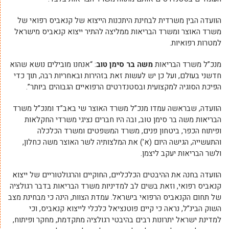
הוועדה הבין משרדית לבחינת היתכנות הייצוא של קנאביס רפואי של
משרד האוצר ומשרד הבריאות ממליצה להתיר ייצוא קנאביס מישראל
למטרות רפואיות.
מנכ”ל משרד הבריאות
משה בר סימן טוב
: “אנחנו מובילים נושא שהוא
חדשני בעולם, ועל כן יש לעשות זאת בזהירות ובאחריות רבה, תוך כדי
הפיכת הסוגיה למקצועית ובסטנדרטים הרפואיים הגבוהים ביותר”.
הוועדה, שבראשה עמדו מנכ”ל משרד האוצר שי באב”ד ומנכ”ל משרד
הבריאות משה בר סימן טוב, ובה היו חברים נציגי משרדי החקלאות
ופיתוח הכפר, ביטחון פנים, משרד המשפטים ומשרד הכלכלה
והתעשייה, הגישה היום (א’) את המלצותיה לשר האוצר משה כחלון,
ולשר הבריאות יעקב ליצמן.
הוועדה בחנה את ההיבטים הכלכליים, החוקיים והרגולטוריים של ייצוא
קנאביס רפואי, וזאת בשים לב למדיניות משרד הבריאות בדבר רגולציה
של תחום הקנאביס הרפואי בישראל. עמדת הצוות, הינה כי מבחינת מצב
השוק הבינ”ל, נראה כי קיים פוטנציאל כלכלי לייצוא קנאביס, וכי
למדינת ישראל יתרונות רבים בהיבטי רגולציה מתקדמת, מחקר ופיתוח,