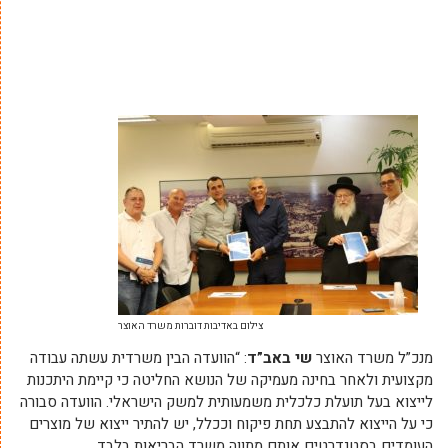
צילום באדיבות דוברות משרד האוצר
מנכ”ל משרד האוצר
שי באב”ד
: “הוועדה הבין משרדית עשתה עבודה
מקצועית ולאחר בחינה מעמיקה של הנושא החליטה כי קיימת היתכנות
לייצוא בעל תועלת כלכלית משמעותית למשק הישראלי. הוועדה סבורה
כי על הייצוא להתבצע תחת פיקוח וככלל, יש להתיר ייצוא של מוצרים
העומדים בסטנדרטים אותם מתווה משרד הבריאות בלבד.