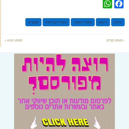
WhatsApp
Facebook
כחלון
ליצמן
משרד האוצר
משרד הבריאות
קנאביס
« פוסט קודם
פוסט הבא »