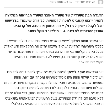
מערכת 'מדינט'
15 באוגוסט 2017
הוועדה הבין משרדית של משרד האוצר ומשרד הבריאות ממליצה
להתיר ייצוא קנאביס למטרות רפואיות.
כל גורם שיעמוד בדרישות
יוכל לקבל רישיון לגידול, ייצור, אחסון או הפצה של קנאביס.
אומדן ההכנסות למדינה: 1-4 מיליארד שקל בשנה.
שר האוצר
משה כחלון
: “ייצוא קנאביס רפואי הוא ענף בעל פוטנציאל
כלכלי משמעותי למדינת ישראל. הייצוא יחזק את החקלאות הישראלית
בכלל ואת החקלאות באזור הערבה בפרט ויהווה הזדמנות עבור מדינת
ישראל לנצל יתרון יחסי מובהק שיש לה בפיתוח מוצרים רפואיים
מקנאביס רפואי.”
שר הבריאות
יעקב ליצמן
: “היחס לקנאביס צריך להיות דומה לכל סם
ויש לזכור שלפי החוק הינו אסור לשימוש ומסחר. עם זאת, החוק
מאפשר שימוש בקנאביס רפואי למחלות קשות במקרים מיוחדים ותחת
מגבלות מיוחדות. בהתאם לכך הובלנו רפורמה למניעת בירוקרטיה
בקנאביס הרפואי לחולים שאושר להם השימוש בחוק, כדי שלא יסבלו
ללא סיבה וגם להוזלת המחירים. בשל התעניינות הבינלאומית בקנאביס
הרפואי מישראל בשל איכותו המקצועית ונוכח הפוטנציאל הכלכלי