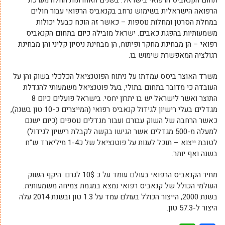
תחום הקנאביס הרפואי בישראל. בשנים האחרונות החלה מערכת
הרפואה הישראלית בשימוש נרחב בקנאביס הרפואי עבור חולים
במחלת הסרטן ומחלות נוספות – כאשר זה הוכח כבעל יכולות
משמעותיות בהפגת כאבים. ישראל מובילה כיום בתחום הקנאביס
רפואי – הן מבחינת מחקר ופיתוח, הן מבחינת ניסיון קליני והן מבחינת
רגולציה המאפשרת שימוש בו.
משרד האוצר ביסס עמדתו על ניתוח הפוטנציאל הכלכלי בשוק והן על
העובדה כי מדובר בתחום בתולי, בעל פוטנציאל משמעותי להגדלת
התוצר ואשר לישראל יש בו יתרון יחסי. בישראל פועלים כיום 8
מגדלים בעלי רישיון לגידול קנאביס רפואי (המייצרים כ-10 טון בשנה),
כאשר הרחבה של השוק עבורם ועבור מגדלים נוספים (כיום ישנם
למעלה מ-500 מגדלים אשר הגישו בקשה לקבלת רישיון לגידול)
לטובת ייצוא – תוכל לענות על פוטנציאל של כ1-4 מיליארד ש”ח
בשנה ואף יותר.
מחיר הקנאביס הרפואי בעולם עומד על כ 10$ לגרם. היקף השוק
העולמי הכולל של קנאביס רפואי נמצא במגמת צמיחה משמעותית.
בשנת 2000, הייצור הכולל בעולם עמד על 1.3 טון ובשנת 2014 עלה
היצור ל-57.3 טון.