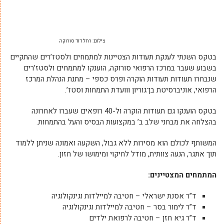
צילום: רחל דוד סורוקה
בטקס השנתי לענקת תעודות הצטיינות למתמחים ולסטז’רים שהתקיים
בשבוע שעבר במרכז הרפואי סורוקה, הוענקו למתמחים ולסטז’רים
שנבחרו תעודות תעודות הוקרה ופרס כספי – מתנת הנהלת המרכז
הרפואי, אוניברסיטת בן־גוריון ווועדת התמחות וסטז’.
בטקס הוענקו גם תעודות הוקרה ול-40 רופאים שעברו לאחרונה
בהצלחה את מבחני שלב ב’ במקצועות הבסיס והעל בהתמחות.
המשותף לכולם הוא מסירות ללא גבול, השקעה ואמונה שניתן ללמוד
תוך אתגר, הנעה צוותית, מודל לחיקוי ומימושו של חזון.
המתמחים המצטיינים:
ד”ר אסנת ישראלי – חטיבה למיילדות וגינקולוגיה
ד”ר לימור בסר – חטיבה למיילדות וגינקולוגיה
ד”ר גיא חזן – חטיבה לרפואת ילדים