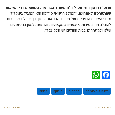
פרופ’ דודסון התייחס לדו”ח משרד הבריאות בנושא מדדי האיכות
שהתפרסם לאחרונה:
“המרכז הרפואי סורוקה הוא המוביל בשקלול
מדדי האיכות הרפואית של משרד הבריאות. מתוך כך, יש לנו מחוייבות
להובלה תוך מסירות, איכפתיות, מקצועיות והרתמות למען המטופלים
שלנו ולמתמחים בבית החולים יש חלק בכך”.
WhatsApp
Facebook
בית חולים סורוקה
מתמחים
סורוקה
רפואה
« פוסט קודם
פוסט הבא »