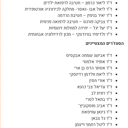
ד”ר ליאור כרמון – חטיבה לרפואת ילדים
ד”ר ליאל אבו -נאסר- מחלקה לכירורגיה אורטופדית
ד”ר יאיר בנימין – חטיבת הרדמה
ד”ר צביקה פורגס – חטיבה לרפואה פנימית
ד”ר יעל יגל – יחידה למחלות זיהומיות
ד”ר ולדימיר בורודצקי – מכון לרדיולוגיה אבחנתית.
הסטז’רים המצטיינים:
ד”ר אבישג שמחה אבקסיס
ד”ר אופיר אלמסי
ד”ר אסתר הדס בן ארי
ד”ר ליאת וולדמן רדינסקי
ד”ר אורי חסין
ד”ר עדיאל צבי כהנא
ד”ר רונית לב
ד”ר בתאל לסרי
ד”ר אביב מוסקוביץ’
ד”ר גינאן עוויסאת
ד”ר גל צבאן
ד”ר ליטל רחמני וייצמן