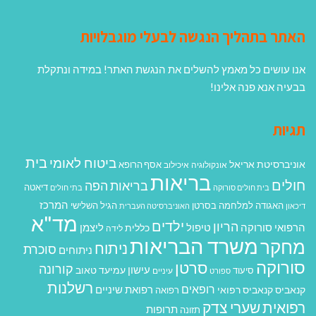
האתר בתהליך הנגשה לבעלי מוגבלויות
אנו עושים כל מאמץ להשלים את הנגשת האתר! במידה ונתקלת
בבעיה אנא פנה אלינו!
תגיות
בית
ביטוח לאומי
אוניברסיטת אריאל
אסף הרופא
אונקולוגיה
איכילוב
בריאות
חולים
בריאות הפה
דיאטה
בית חולים סורוקה
בתי חולים
המרכז
האגודה למלחמה בסרטן
הגיל השלישי
דיכאון
האוניברסיטה העברית
מד"א
ילדים
הריון
הרפואי סורוקה
טיפול
ליצמן
כללית
לידה
משרד הבריאות
מחקר
ניתוח
סוכרת
ניתוחים
סורוקה
סרטן
קורונה
עישון
עמיעד טאוב
סיעוד
ספורט
עיניים
רשלנות
רופאים
רפואת שיניים
קנאביס
קנאביס רפואי
רפואה
רפואית
שערי צדק
תרופות
תזונה