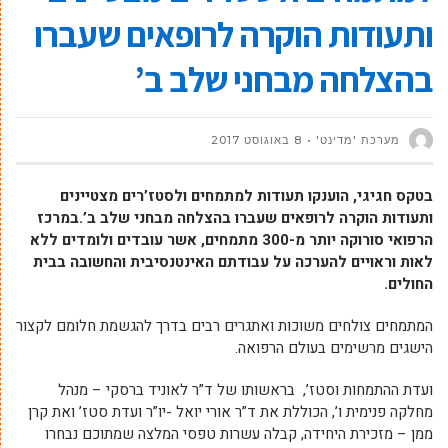
ותעודות הוקרה לרופאים שעברו
בהצלחה מבחני שלב ב’
מערכת 'מדינט'
8 באוגוסט 2017
בטקס חגיגי, הוענקו תעודות למתמחים ולסטז’רים מצטיינים
ותעודות הוקרה לרופאים שעברו בהצלחה מבחני שלב ב’.במרכז
הרפואי סורוקה יותר מ-300 מתמחים, אשר עובדים ולומדים ללא
לאות וראויים להערכה על עבודתם האינטנסיבית והחשובה בבית
החולים.
המתמחים צולחים משוכות ואתגרים רבים בדרך להגשמת חלומם לקצור
הישגים מרשימים בעולם הרפואה.
ועדת ההתמחות וסטז’, בראשותו של ד”ר לאוניד ברסקי – מנהל
מחלקה פנימית ו’, הכוללת את ד”ר אורי יואל -יו”ר ועדת סטז’ ואת קרן
ממן – מזכירת היחידה, קבלה עשרות טפסי המלצה שמתוכם נבחרו