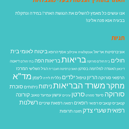
אנו עושים כל מאמץ להשלים את הנגשת האתר! במידה ונתקלת
בבעיה אנא פנה אלינו!
תגיות
בית
ביטוח לאומי
אוניברסיטת אריאל
אסף הרופא
אונקולוגיה
איכילוב
בריאות
חולים
בריאות הפה
דיאטה
בית חולים סורוקה
בתי חולים
המרכז
האגודה למלחמה בסרטן
הגיל השלישי
דיכאון
האוניברסיטה העברית
מד"א
ילדים
הריון
הרפואי סורוקה
טיפול
ליצמן
כללית
לידה
משרד הבריאות
מחקר
ניתוח
סוכרת
ניתוחים
סורוקה
סרטן
קורונה
עישון
עמיעד טאוב
סיעוד
ספורט
עיניים
רשלנות
רופאים
רפואת שיניים
קנאביס
קנאביס רפואי
רפואה
רפואית
שערי צדק
תרופות
תזונה