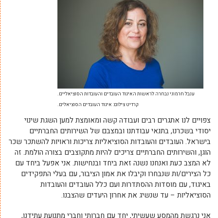
ענבל חרמוני נבחרה לראשות האיגוד העובדים והעובדות הסוציאליים.
קרדיט צילום: איגוד העובדים הסוציאלים.
צפויים לנו אתגרים רבים ועבודה קשה ומאומצת למען השגת שינוי
יסודי בשכרנו, בתנאי עבודתנו ובמצבם של השירותים החברתיים
בישראל. העובדים והעובדות הסוציאליות צריכות וראויות להשתכר שכר
הוגן, והשירותים החברתיים צריכים להיות מתקוצבים בצורה הולמת. זה
לא המצב כעת ואנחנו נשנה זאת ביחד ובנחישות. אני אפעל ביחד עם
כל הצירים/ות שנבחרו וקיבלו את אמון הציבור, עם בעלי התפקידים
באיגוד, עם מוסדות ההסתדרות ועם כלל העובדים והעובדות
הסוציאליות – עד שנשיג את אחרון היעדים שהצבנו.
אני נרגשת מהמסע שעשיתי, יחד עם חברותי וחברי מתנועת עתידנו,