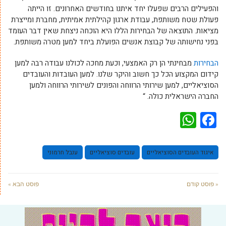
והפעילים הרבים שפעלו יחד איתנו בחודשים האחרונים. זו הייתה
פעולת שטח משותפת, עבודת ארגון קהילתית אמיתית, מחברת ומייצרת
מציאות. התוצאה של הבחירות הללו היא הוכחה ניצחת שאין דבר העומד
בפני נחישותה של קבוצת אנשים הפועלת ביחד למען מטרה משותפת.
הבחירות
מבחינתי הן רק האמצעי, וכעת מחכה לכולנו עבודה רבה למען
קידום המקצוע הכל כך חשוב והיקר שלנו. למען העובדות והעובדים
הסוציאליים, למען שירותי הרווחה והפונים לשירותי הרווחה ולמען
החברה הישראלית כולה. “
WhatsApp
Facebook
איגוד העובדים הסוציאליים
עובדים סוציאליים
ענבל חרמוני
« פוסט קודם
פוסט הבא »