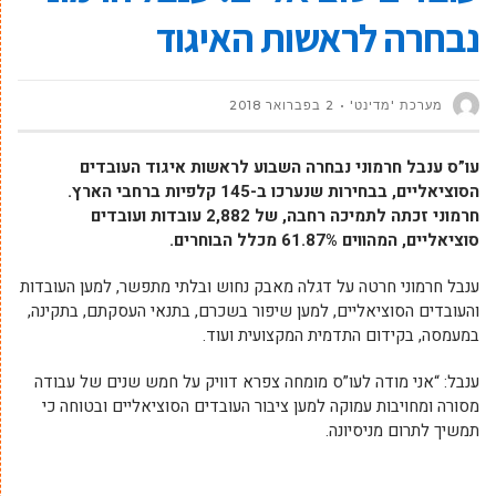
נבחרה לראשות האיגוד
מערכת 'מדינט'
2 בפברואר 2018
עו”ס ענבל חרמוני נבחרה השבוע לראשות איגוד העובדים
הסוציאליים, בבחירות שנערכו ב-145 קלפיות ברחבי הארץ.
חרמוני זכתה לתמיכה רחבה, של 2,882 עובדות ועובדים
סוציאליים, המהווים 61.87% מכלל הבוחרים.
ענבל חרמוני חרטה על דגלה מאבק נחוש ובלתי מתפשר, למען העובדות
והעובדים הסוציאליים, למען שיפור בשכרם, בתנאי העסקתם, בתקינה,
במעמסה, בקידום התדמית המקצועית ועוד.
ענבל: “אני מודה לעו”ס מומחה צפרא דוויק על חמש שנים של עבודה
מסורה ומחויבות עמוקה למען ציבור העובדים הסוציאליים ובטוחה כי
תמשיך לתרום מניסיונה.