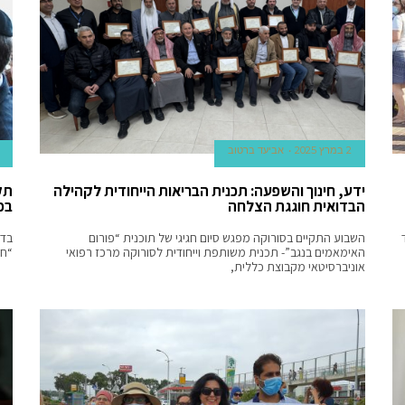
2 במרץ 2025
אביעד ברטוב
ידע, חינוך והשפעה: תכנית הבריאות הייחודית לקהילה
תק
הבדואית חוגגת הצלחה
בכ
השבוע התקיים בסורוקה מפגש סיום חגיגי של תוכנית “פורום
בדל
האימאמים בנגב”- תכנית משותפת וייחודית לסורוקה מרכז רפואי
“חיים
אוניברסיטאי מקבוצת כללית,