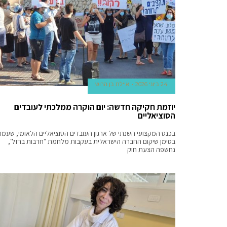
definitely
based
on
cheap
www.vapepens.ph
under
$61.
best
24 ביוני 2026
איילת בן הרוש
www.gswoshop.ru
review
יוזמת חקיקה חדשה: יום הוקרה ממלכתי לעובדים
is
הסוציאליים
the
בכנס המקצועי השנתי של ארגון העובדים הסוציאליים הלאומי, שעמד
oldest
בסימן שיקום החברה הישראלית בעקבות מלחמת "חרבות ברזל",
watch
נחשפה הצעת חוק
manufacturer.
welcome
to
buy
swiss
yvessaintlaurentreplica.ru
.
robinsreplica.ru