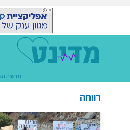
the
research
into
the
connection
anywhere
between
husband
in
addition
to
the
חדשות הב
quantity
of
a
רווחה
variety
of
societies
was
first