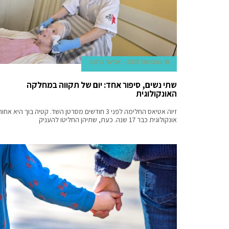
reddit
has
always
been
the
18 בפברואר 2025
אביעד ברטוב
most
loyal
שתי נשים, סיפור אחד: יום של תקווה במחלקה
representative
האונקולוגית
of
excellence
זיוה אטיאס החלימה לפני 3 חודשים מסרטן השד. קטיה בוך היא אחו
אונקולוגית כבר 17 שנה. כעת, שתיהן החליטו להעניק
in
quality.
best
https://hu.watchesbuy.to/
review
identified
leaders
during
meal
table