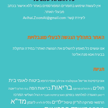
אין לעשות שימוש בחומרים המפורסמים באתר ללא אישור בכתב
מבעלי האתר.
ליצירת קשר: Avihai.ZoomAt@gmail.com
האתר בתהליך הנגשה לבעלי מוגבלויות
אנו עושים כל מאמץ להשלים את הנגשת האתר! במידה ונתקלת
בבעיה אנא פנה אלינו!
תגיות
בית
ביטוח לאומי
אוניברסיטת אריאל
אסף הרופא
אונקולוגיה
איכילוב
בריאות
חולים
בריאות הפה
דיאטה
בית חולים סורוקה
בתי חולים
המרכז
האגודה למלחמה בסרטן
הגיל השלישי
דיכאון
האוניברסיטה העברית
מד"א
ילדים
הריון
הרפואי סורוקה
טיפול
ליצמן
כללית
לידה