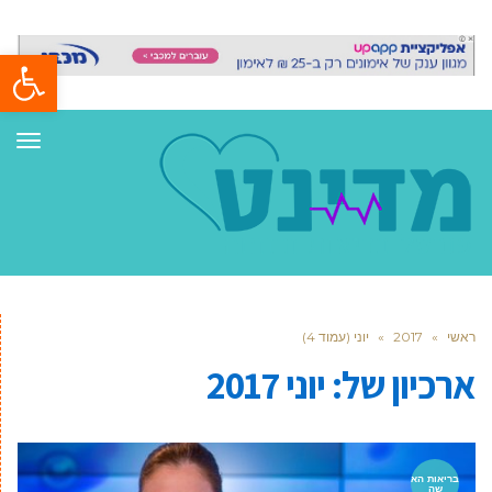
פתח סרגל
תפר
ראשי
»
2017
»
יוני (עמוד 4)
ארכיון של:
יוני 2017
בריאות הא
שה