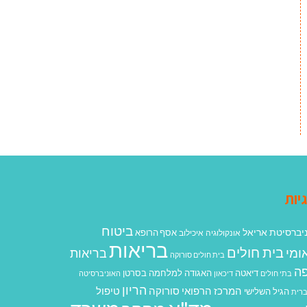
יות
ביטוח
יברסיטת אריאל
אסף הרופא
אונקולוגיה
איכילוב
בריאות
בית חולים
ומי
בריאות
בית חולים סורוקה
ה
האגודה למלחמה בסרטן
דיאטה
בתי חולים
דיכאון
האוניברסיטה
הריון
המרכז הרפואי סורוקה
טיפול
הגיל השלישי
רית