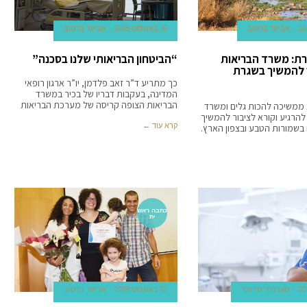
אביעד ברטוב
16 באוגוסט 2018
אביעד ברטוב
ת: משרד הבריאות
“הביטחון הבריאותי שלנו בסכנה”
 להמשיך בשגרת
כך מתריע ד”ר זאב פלדמן, יו”ר ארגון רופאי
המדינה, בעקבות דבריו של בכיר במשרד
הבריאות הצופה קריסה של מערכת הבריאות
משיכה להכות גלים ומשרד
הרגיע וקורא לציבור להמשיך
קרא עוד ←
בשמורות הטבע ובצפון הארץ.
כתבה ראש
ית
מערכת 'מדינט'
12 באוגוסט 2018
אביעד ברטוב