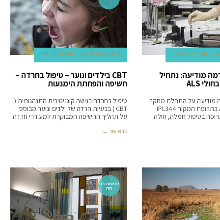
מערכת 'מדינט'
16 באוגוסט 2018
מערכת 'מדינט'
רמה מודיעה: נתחיל
CBT בילדים ונוער – טיפול בחרדה –
לי ALS
חשיפה והפחתת הימנעות
ה מודיעה על התחלת מחקר
טיפול בחרדה בגישה קוגניטיבית התנהגותית (
קליני בחולי ALS בתרופת המקור IPL344
CBT ) בבעיות חרדה של ילדים ונוער מבוסס
רופה בטיפול חמלה, חולה
על תהליך החשיפה המבוקרת למעוררי חרדה.
קרא עוד ←
חדשות רוו
חה