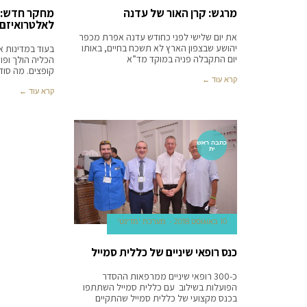
מרגש: קרן האור של עדנה
מחקר חדש:י
לאלטרואיזם 
את יום שלישי לפני כחודש עדנה אפרת מכפר
יהושע שבצפון הארץ לא תשכח בחיים, באותו
בעוד במדינות 
יום התקבלה פניה במוקד מד”א
הכליה הולך ופ
קופצים. מה סו
קרא עוד ←
קרא עוד ←
כתבה ראש
ית
10 באוגוסט 2018
מערכת 'מדינט'
כנס רופאי שיניים של כללית סמייל
כ-300 רופאי שיניים ממרפאות ההסדר
הפועלות בשילוב עם כללית סמייל השתתפו
בכנס מקצועי של כללית סמייל שהתקיים