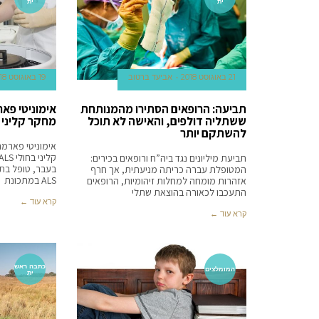
ית
ית
21 באוגוסט 2018
אביעד ברטוב
19 באוגוסט 2018
תביעה: הרופאים הסתירו מהמנותחת
אימוניטי פא
ששתליה דולפים, והאישה לא תוכל
מחקר קליני בחו
להשתקם יותר
אימוניטי פארמ
תביעת מיליונים נגד ביה”ח ורופאים בכירים:
בעבר, טופל בת
המטופלת עברה כריתה מניעתית, אך חרף
ALS במתכונת
אזהרות מומחה למחלות זיהומיות, הרופאים
התעכבו לכאורה בהוצאת שתלי
קרא עוד ←
קרא עוד ←
כתבה ראש
המומלצים
ית