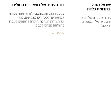
שראל מודל
דור העתיד של רופאי בית החולים
בתרומת כליות
בטקס חגיגי, הוענקו בביה”ח סורוקה תעודות
למתמחים ולסטז’רים מצטיינים, נוסף
אחרות מספרם של תורמי
על תעודות הערכה והוקרה לרופאים שעברו
וחת, בישראל המספרים
בהצלחה מבחני שלב ב’
ד הקסם?
קרא עוד ←