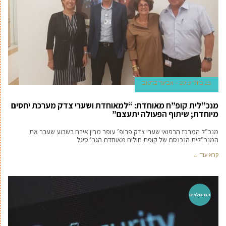
25 ביולי 2019
אביעד ברטוב
מנכ”לית קופ”ח מאוחדת: “למאוחדת ושערי צדק מערכת יחסים
מיוחדת; שיתוף הפעולה יתעצם”
מנכ”ל המרכז הרפואי שערי צדק פרופ’ עופר מרין אירח בשבוע שעבר את
המנכ”לית הנכנסת של קופת חולים מאוחדת הגב’ סיגל
קרא עוד ←
המומלצים