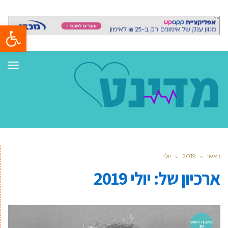
פתח סרגל
תפר
ראשי
»
2019
»
יולי
ארכיון של:
יולי 2019
כתבה ראש
ית