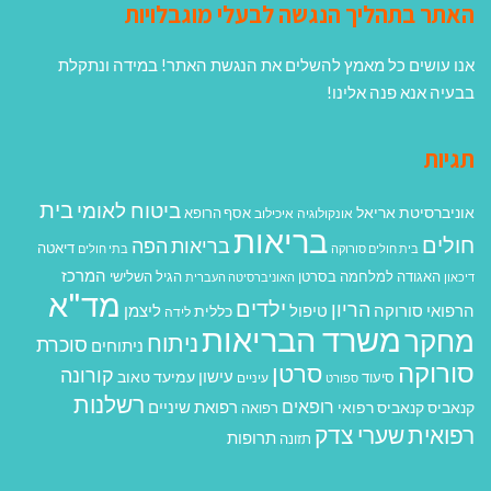
האתר בתהליך הנגשה לבעלי מוגבלויות
אנו עושים כל מאמץ להשלים את הנגשת האתר! במידה ונתקלת
בבעיה אנא פנה אלינו!
תגיות
בית
ביטוח לאומי
אוניברסיטת אריאל
אסף הרופא
אונקולוגיה
איכילוב
בריאות
חולים
בריאות הפה
דיאטה
בית חולים סורוקה
בתי חולים
המרכז
האגודה למלחמה בסרטן
הגיל השלישי
דיכאון
האוניברסיטה העברית
מד"א
ילדים
הריון
הרפואי סורוקה
טיפול
ליצמן
כללית
לידה
משרד הבריאות
מחקר
ניתוח
סוכרת
ניתוחים
סורוקה
סרטן
קורונה
עישון
עמיעד טאוב
סיעוד
ספורט
עיניים
רשלנות
רופאים
רפואת שיניים
קנאביס
קנאביס רפואי
רפואה
רפואית
שערי צדק
תרופות
תזונה