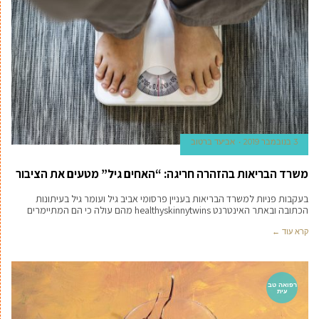
3 בנובמבר 2019
אביעד ברטוב
משרד הבריאות בהזהרה חריגה: “האחים גיל” מטעים את הציבור
בעקבות פניות למשרד הבריאות בעניין פרסומי אביב גיל ועומר גיל בעיתונות
הכתובה ובאתר האינטרנט healthyskinnytwins מהם עולה כי הם המתיימרים
קרא עוד ←
רפואה טב
עית