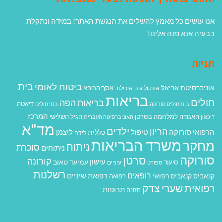
אנו עושים כל מאמץ להשלים את הנגשת האתר! במידה ונתקלת
בבעיה אנא פנה אלינו!
תגיות
בית
ביטוח לאומי
אוניברסיטת אריאל
אסף הרופא
אונקולוגיה
איכילוב
בריאות
חולים
בריאות הפה
דיאטה
בית חולים סורוקה
בתי חולים
המרכז
האגודה למלחמה בסרטן
הגיל השלישי
דיכאון
האוניברסיטה העברית
מד"א
ילדים
הריון
הרפואי סורוקה
טיפול
ליצמן
כללית
לידה
משרד הבריאות
מחקר
ניתוח
סוכרת
ניתוחים
סורוקה
סרטן
קורונה
עישון
עמיעד טאוב
סיעוד
ספורט
עיניים
רשלנות
רופאים
רפואת שיניים
קנאביס
קנאביס רפואי
רפואה
רפואית
שערי צדק
תרופות
תזונה