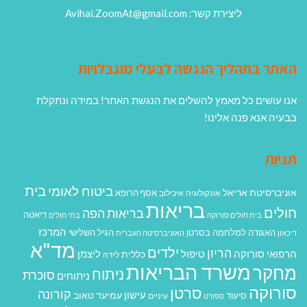
ליצירת קשר: Avihai.ZoomAt@gmail.com
האתר בתהליך הנגשה לבעלי מוגבלויות
אנו עושים כל מאמץ להשלים את הנגשת האתר! במידה ונתקלת
בבעיה אנא פנה אלינו!
תגיות
בית
ביטוח לאומי
אוניברסיטת אריאל
אסף הרופא
אונקולוגיה
איכילוב
בריאות
חולים
בריאות הפה
דיאטה
בית חולים סורוקה
בתי חולים
המרכז
האגודה למלחמה בסרטן
הגיל השלישי
דיכאון
האוניברסיטה העברית
מד"א
ילדים
הריון
הרפואי סורוקה
טיפול
ליצמן
כללית
לידה
משרד הבריאות
מחקר
ניתוח
סוכרת
ניתוחים
סורוקה
סרטן
קורונה
עישון
עמיעד טאוב
סיעוד
ספורט
עיניים