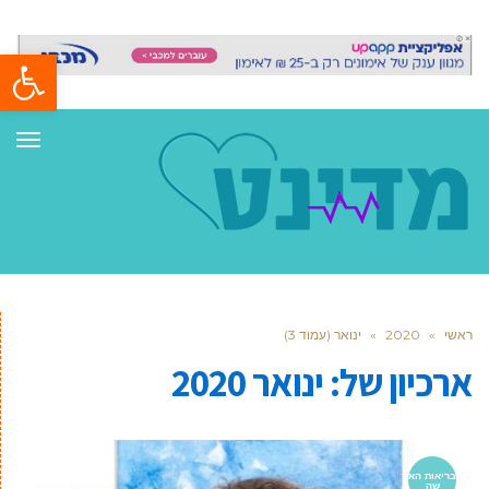
פתח סרגל
תפר
ראשי
»
2020
»
ינואר (עמוד 3)
ארכיון של:
ינואר 2020
בריאות הא
שה