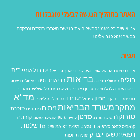
האתר בתהליך הנגשה לבעלי מוגבלויות
אנו עושים כל מאמץ להשלים את הנגשת האתר! במידה ונתקלת
בבעיה אנא פנה אלינו!
תגיות
בית
ביטוח לאומי
אוניברסיטת אריאל
אסף הרופא
אונקולוגיה
איכילוב
בריאות
חולים
בריאות הפה
דיאטה
בית חולים סורוקה
בתי חולים
המרכז
האגודה למלחמה בסרטן
הגיל השלישי
דיכאון
האוניברסיטה העברית
מד"א
ילדים
הריון
הרפואי סורוקה
טיפול
ליצמן
כללית
לידה
משרד הבריאות
מחקר
ניתוח
סוכרת
ניתוחים
סורוקה
סרטן
קורונה
עישון
עמיעד טאוב
סיעוד
ספורט
עיניים
רשלנות
רופאים
רפואת שיניים
קנאביס
קנאביס רפואי
רפואה
רפואית
שערי צדק
תרופות
תזונה