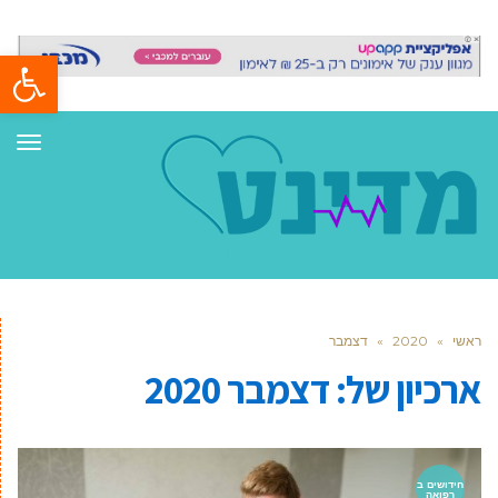
פתח סרגל
תפר
ראשי
»
2020
»
דצמבר
ארכיון של:
דצמבר 2020
חידושים ב
רפואה