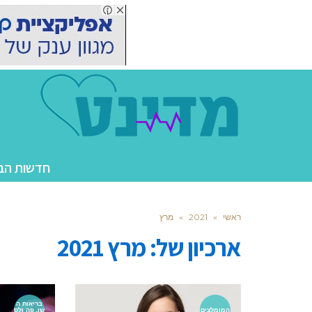
חדשות הב
ראשי
»
2021
»
מרץ
ארכיון של:
מרץ 2021
בריאות ה
המומלצים
שן, פה ולס