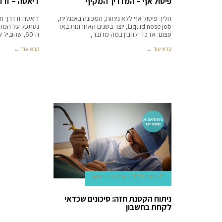
פיסול אף – המדריך המקיף
דיאטה – זו דר
הליך פיסול אף ללא ניתוח, המכונה באנגלית,
דיאטה זו דרך חי
Liquid nose job, יוצר בשנים האחרונות באז
נסתכל על המחק
עצום. אז כדי להבין במה מדובר,
ה-60, שהוביל לגילוי הדיאטה
קרא עוד ←
קרא עוד ←
ניתוחים א
סטטיים
21 במרץ 2021
איילת בן הרוש
ניתוח הקטנת חזה: סיכונים שכדאי
לקחת בחשבון