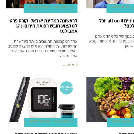
אביעד ברטוב
23 במרץ 2021
מערכת 'מדינט'
האם טיפול שיניים all on 4 יוכל
לראשונה במדינת ישראל: קורס פרטי
לכם?
למקצוע חובש רפואת חירום ונהג
אמבולנס
 בגוף של כל אחד מאתנו
ן בעינינו יותר או פחות. ממש
אחד המקצועות החשובים ביותר בשרשרת
 שהאף
ההישרדות של החולה הוא איש ההצלה שמגיב
ראשון, חובש רפואת החירום ונהג האמבולנס,
אשר מהווה
קרא עוד ←
כתבה ראש
ית
אביעד ברטוב
21 במרץ 2021
מערכת 'מדינט'