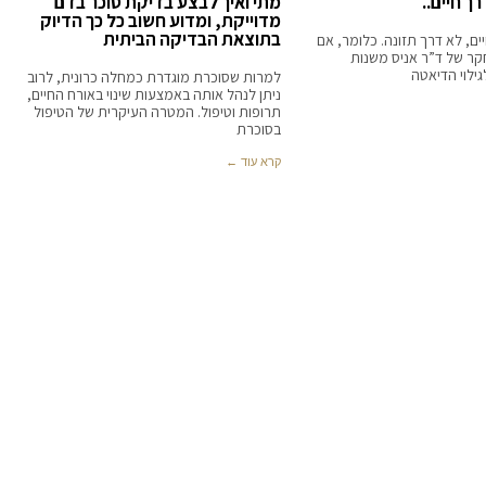
ך חיים..
מתי ואיך לבצע בדיקת סוכר בדם
מדוייקת, ומדוע חשוב כל כך הדיוק
בתוצאת הבדיקה הביתית
ים, לא דרך תזונה. כלומר, אם
ר של ד”ר אניס משנות
למרות שסוכרת מוגדרת כמחלה כרונית, לרוב
ניתן לנהל אותה באמצעות שינוי באורח החיים,
תרופות וטיפול. המטרה העיקרית של הטיפול
בסוכרת
קרא עוד ←