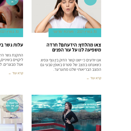
ת
30 במרץ 2021
מערכת 'מדינט'
30 במרץ 2021
צאו מהלחץ: הידעתם? חרדה
עלות גשר בש
משפיעה לנו על עור הפנים
התקנת גשר היא 
ליקויים בשיניים
אנו יודעים כי ישנו קשר הדוק בין גוף ונפש.
אצל מבוגרים. לי
כשאנחנו במצב של סטרס באופן טבעי גם
המצב הבריאותי שלנו מתערער.
קרא עוד ←
קרא עוד ←
בריאות ה
ניתוחים א
שן, פה ולס
סטטיים
ת