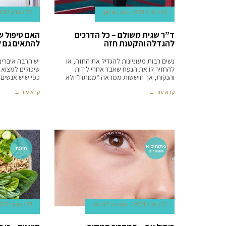
26 במרץ 2021
תוכן שיווקי
25 במרץ 2021
ד”ר שגית משולם – כל הדרכים
להגדלה והקטנת חזה
להתאים גם 
נשים רבות מעוניינות להגדיל את החזה, או
יש הרבה איברים
להחזיר לו את הנפח שאבד אחרי לידות
שיכולים למצוא ח
והנקות, אך חוששות ממראה “מנותח” ולא
כפי שיש אנשים
קרא עוד ←
קרא עוד ←
ניתוחים א
תזונה
סטטיים
21 במרץ 2021
מערכת 'מדינט'
21 במרץ 2021