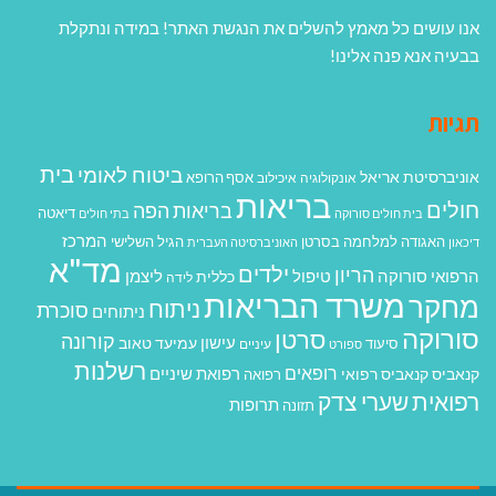
אנו עושים כל מאמץ להשלים את הנגשת האתר! במידה ונתקלת
בבעיה אנא פנה אלינו!
תגיות
בית
ביטוח לאומי
אוניברסיטת אריאל
אסף הרופא
אונקולוגיה
איכילוב
בריאות
חולים
בריאות הפה
דיאטה
בית חולים סורוקה
בתי חולים
המרכז
האגודה למלחמה בסרטן
הגיל השלישי
דיכאון
האוניברסיטה העברית
מד"א
ילדים
הריון
הרפואי סורוקה
טיפול
ליצמן
כללית
לידה
משרד הבריאות
מחקר
ניתוח
סוכרת
ניתוחים
סורוקה
סרטן
קורונה
עישון
עמיעד טאוב
סיעוד
ספורט
עיניים
רשלנות
רופאים
רפואת שיניים
קנאביס
קנאביס רפואי
רפואה
רפואית
שערי צדק
תרופות
תזונה