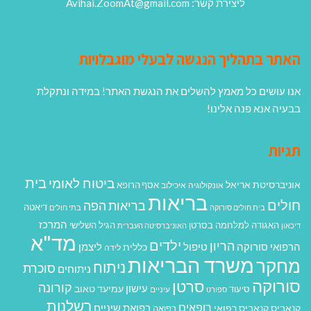
ליצירת קשר: Avihai.ZoomAt@gmail.com
האתר בתהליך הנגשה לבעלי מוגבלויות
אנו עושים כל מאמץ להשלים את הנגשת האתר! במידה ונתקלת
בבעיה אנא פנה אלינו!
תגיות
בית
ביטוח לאומי
אוניברסיטת אריאל
אסף הרופא
אונקולוגיה
איכילוב
בריאות
חולים
בריאות הפה
דיאטה
בית חולים סורוקה
בתי חולים
המרכז
האגודה למלחמה בסרטן
הגיל השלישי
דיכאון
האוניברסיטה העברית
מד"א
ילדים
הריון
הרפואי סורוקה
טיפול
ליצמן
כללית
לידה
משרד הבריאות
מחקר
ניתוח
סוכרת
ניתוחים
סורוקה
סרטן
קורונה
עישון
עמיעד טאוב
סיעוד
ספורט
עיניים
רשלנות
רופאים
רפואת שיניים
קנאביס
קנאביס רפואי
רפואה