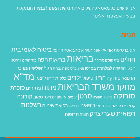
אנו עושים כל מאמץ להשלים את הנגשת האתר! במידה ונתקלת
בבעיה אנא פנה אלינו!
תגיות
בית
ביטוח לאומי
אוניברסיטת אריאל
אסף הרופא
אונקולוגיה
איכילוב
בריאות
חולים
בריאות הפה
דיאטה
בית חולים סורוקה
בתי חולים
המרכז
האגודה למלחמה בסרטן
הגיל השלישי
דיכאון
האוניברסיטה העברית
מד"א
ילדים
הריון
הרפואי סורוקה
טיפול
ליצמן
כללית
לידה
משרד הבריאות
מחקר
ניתוח
סוכרת
ניתוחים
סורוקה
סרטן
קורונה
עישון
עמיעד טאוב
סיעוד
ספורט
עיניים
רשלנות
רופאים
רפואת שיניים
קנאביס
קנאביס רפואי
רפואה
רפואית
שערי צדק
תרופות
תזונה