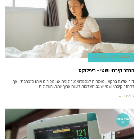
29 במאי 2023
גל טוויטו
החזר קיבתי ושטי – ריפלוקס
ד״ר אולגה ברקאי, מומחית לגסטרואנטרולוגיה אנו מכירים אותו כ”צרבת”, אך
להחזר קיבתי ושטי יש גם השלכות לטווח ארוך יותר, העלולות
קרא עוד ←
עצת מומח
ים