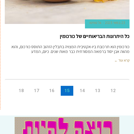
23 במאי 2023
גל טוויטו
כל היתרונות הבריאותיים של כורכומין
כורכומין הוא תרכובת ביו-אקטיבית המצויה בתבלין הזהוב התוסס כורכום, והוא
מהווה אבן יסוד ברפואה המסורתית כבר מאות שנים. כיום, המדע
קרא עוד ←
18
17
16
15
14
13
12