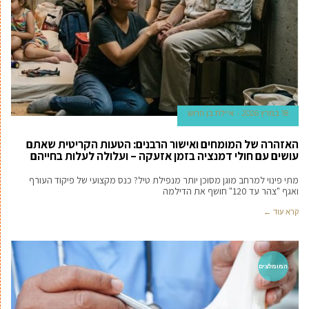
18 במרץ 2026
איילת בן הרוש
האזהרה של המומחים ואישור הרבנים: הטעות הקריטית שאתם
עושים עם חולי דמנציה בזמן אזעקה – ועלולה לעלות בחייהם
מתי פינוי למרחב מוגן מסוכן יותר מנפילת טיל? כנס מקצועי של פיקוד העורף
ואגף "צהר עד 120" חושף את הדילמה
קרא עוד ←
המומלצים