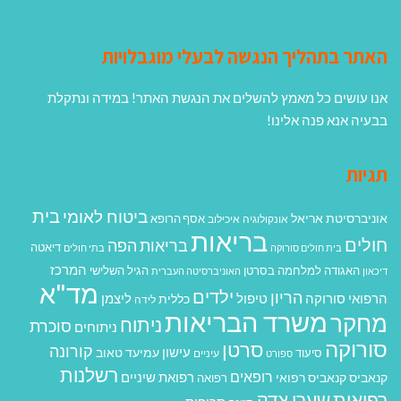
האתר בתהליך הנגשה לבעלי מוגבלויות
אנו עושים כל מאמץ להשלים את הנגשת האתר! במידה ונתקלת
בבעיה אנא פנה אלינו!
תגיות
בית
ביטוח לאומי
אוניברסיטת אריאל
אסף הרופא
אונקולוגיה
איכילוב
בריאות
חולים
בריאות הפה
דיאטה
בית חולים סורוקה
בתי חולים
המרכז
האגודה למלחמה בסרטן
הגיל השלישי
דיכאון
האוניברסיטה העברית
מד"א
ילדים
הריון
הרפואי סורוקה
טיפול
ליצמן
כללית
לידה
משרד הבריאות
מחקר
ניתוח
סוכרת
ניתוחים
סורוקה
סרטן
קורונה
עישון
עמיעד טאוב
סיעוד
ספורט
עיניים
רשלנות
רופאים
רפואת שיניים
קנאביס
קנאביס רפואי
רפואה
רפואית
שערי צדק