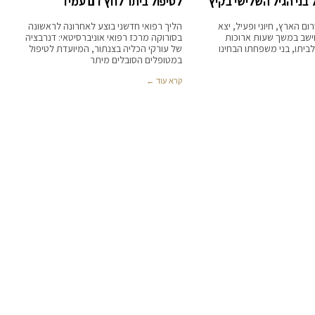
בני הגיל השלישי בקיץ
לטיפול ביתר לחץ דם עמיד
בן 88 מדרום הארץ, חיוני ופעיל, יצא
הליך רפואי חדשני בוצע לאחרונה לראשונה
ישב במשך שעות ארוכות
בסורוקה מרכז רפואי אוניברסיטאי: דנרבציה
יתו, בני משפחתו הבחינו
של עורקי הכליה בצנתור, המיועדת לטיפול
במטופלים הסובלים מיתר
קרא עוד ←