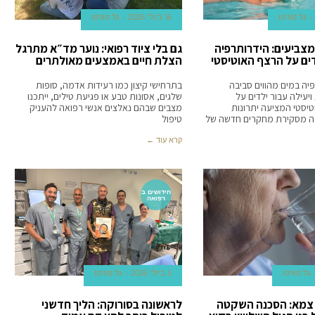
גל טוויטו
16 ביולי 2026
גל טוויטו
 מצביעים: הידרותרפיה
גם בלי ציוד רפואי: נוער מד״א מתרגל
ים על הרצף האוטיסטי
הצלת חיים באמצעים מאולתרים
פיה במים מהווים סביבה
בתרחישי קיצון כמו רעידות אדמה, סופות
 ויעילה עבור ילדים על
שלגים, אסונות טבע או פגיעת טילים, ייתכנו
יסטי המציעה יתרונות
מצבים שבהם נאלצים אנשי רפואה להעניק
לה מסקירת מחקרים חדשה של
טיפול
קרא עוד ←
חידושים ב
רפואה
גל טוויטו
5 ביולי 2026
גל טוויטו
 צמא: הסכנה השקטה
לראשונה בסורוקה: הליך חדשני