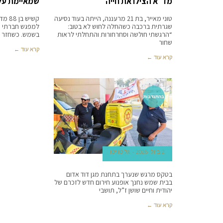
מד״א הצילו את חייה
שמאיימת על 
טוני מאייר, בת 21 מרעננה, הייתה בעוד נסיעה
קשיש 
שגרתית ברכבה כשהחלה לחוש לא בטוב:
למפגש חברתי ו
“הרגשתי חולשה וסחרחורות והתחלתי לראות
בשמש. כשחזר לב
שחור
קרא עוד ←
קרא עוד ←
בהתנדבות
2 ביולי 2026
גל טוויטו
בטקס מרגש שנערך בתחנת מגן דוד אדום
בבית שמש נחנך אופנוע חירום חדש לזכרם של
יהודית וחיים שושן ז”ל, תושבי
קרא עוד ←