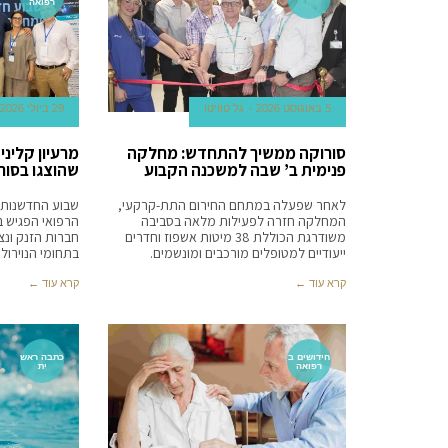
רפואה
5 באוגוסט 2026
גל טוויטו
29 ביולי 2026
סורוקה ממשיך להתחדש: מחלקה
מרעיון קליני
פנימית ב’ שבה למשכנה הקבוע
שהוצגו בסור
לאחר שפעלה במתחם החירום התת-קרקעי,
שבוע החדשנות,
המחלקה חזרה לפעילות מלאה בסביבה
הרפואי הפגיש בי
משודרגת הכוללת 38 מיטות אשפוז וחדרים
חברות הזנק ונצ
ייעודיים למטופלים מורכבים ומונשמים.
בתחומי הנוירולו
קרא עוד ←
קרא עוד ←
חידושים ב
כתבה ראש
רפואה
ית