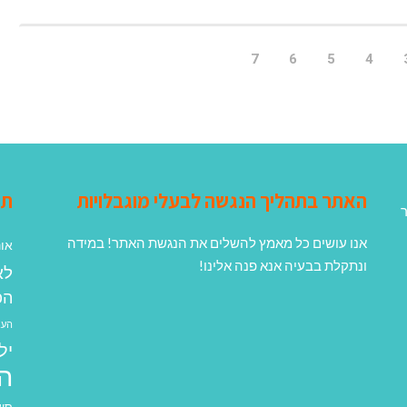
7
6
5
4
האתר בתהליך הנגשה לבעלי מוגבלויות
תג
ר
אנו עושים כל מאמץ להשלים את הנגשת האתר! במידה
אונ
ונתקלת בבעיה אנא פנה אלינו!
לא
הפ
העב
יל
ה
סיע