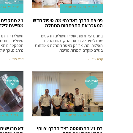
21 ביולי 2026
גל טוויטו
20 ביולי 2026
פריצת הדרך באלצהיימר: טיפול חדש
21 מחקרים
המעכב את התפתחות המחלה
מסייעת לילד
בשנים האחרונות אושרו טיפולים חדשניים
טיפולי הידרותר
שמצליחים לעכב את התקדמות מחלת
טיפולית ייחודית
האלצהיימר, אך רק כאשר המחלה מאובחנת
הספקטרום האוט
בשלב מוקדם. למרות פריצת
נרחבים, כך עו
קרא עוד ←
קרא עוד ←
כתבה ראש
הגיל השלי
ית
שי
15 ביולי 2026
גל טוויטו
6 ביולי 2026
בת 21 התמוטטה בצד הדרך: צוותי
לא מרגישים