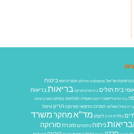
יות
ביטוח
יברסיטת אריאל
אסף הרופא
אונקולוגיה
איכילוב
בריאות
בית חולים
ומי
בריאות
בית חולים סורוקה
ה
האגודה למלחמה בסרטן
דיאטה
בתי חולים
דיכאון
האוניברסיטה
הריון
המרכז הרפואי סורוקה
טיפול
הגיל השלישי
רית
מד"א
משרד
מחקר
דים
ליצמן
כללית
לידה
בריאות
סורוקה
ניתוח
סוכרת
ניתוחים
סרטן
קורונה
עישון
עמיעד טאוב
קנאביס
וד