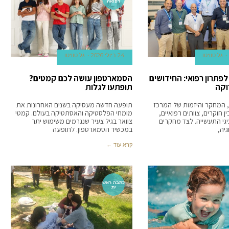
רפואה
גל טוויטו
24 ביולי 2026
גל טוויטו
 לפתרון רפואי: החידושים
הסמארטפון עושה לכם קמטים?
וקה
תופתעו לגלות
 המחקר והיזמות של המרכז
תופעה חדשה מעסיקה בשנים האחרונות את
ן חוקרים, צוותים רפואיים,
מומחי הפלסטיקה והאסתטיקה בעולם. קמטי
יגי התעשייה. לצד מחקרים
צוואר בגיל צעיר שנגרמים משימוש יתר
גיה,
במכשיר הסמארטפון. לתופעה
קרא עוד ←
כתבה ראש
ית