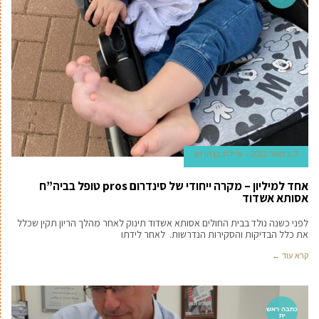
3 בינואר 2022
איילת בן הרוש
אחד למיליון – מקרה ייחודי של סינדרום pros טופל בביה”ח
אסותא אשדוד
לפני כשנה נולד בבית החולים אסותא אשדוד תינוק לאחר מהלך הריון תקין שכלל
את כלל הבדיקות והסקירות הנדרשות. לאחר לידתו
קרא עוד ←
כתבה ראש
ית