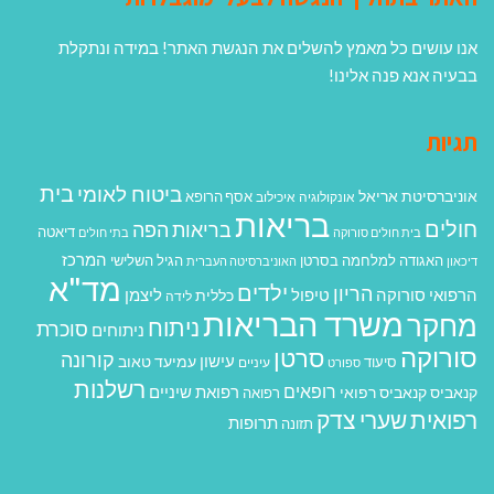
אנו עושים כל מאמץ להשלים את הנגשת האתר! במידה ונתקלת
בבעיה אנא פנה אלינו!
תגיות
בית
ביטוח לאומי
אוניברסיטת אריאל
אסף הרופא
אונקולוגיה
איכילוב
בריאות
חולים
בריאות הפה
דיאטה
בית חולים סורוקה
בתי חולים
המרכז
האגודה למלחמה בסרטן
הגיל השלישי
דיכאון
האוניברסיטה העברית
מד"א
ילדים
הריון
הרפואי סורוקה
טיפול
ליצמן
כללית
לידה
משרד הבריאות
מחקר
ניתוח
סוכרת
ניתוחים
סורוקה
סרטן
קורונה
עישון
עמיעד טאוב
סיעוד
ספורט
עיניים
רשלנות
רופאים
רפואת שיניים
קנאביס
קנאביס רפואי
רפואה
רפואית
שערי צדק
תרופות
תזונה