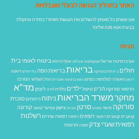
האתר בתהליך הנגשה לבעלי מוגבלויות
אנו עושים כל מאמץ להשלים את הנגשת האתר! במידה ונתקלת
בבעיה אנא פנה אלינו!
תגיות
בית
ביטוח לאומי
אוניברסיטת אריאל
אסף הרופא
אונקולוגיה
איכילוב
בריאות
חולים
בריאות הפה
דיאטה
בית חולים סורוקה
בתי חולים
המרכז
האגודה למלחמה בסרטן
הגיל השלישי
דיכאון
האוניברסיטה העברית
מד"א
ילדים
הריון
הרפואי סורוקה
טיפול
ליצמן
כללית
לידה
משרד הבריאות
מחקר
ניתוח
סוכרת
ניתוחים
סורוקה
סרטן
קורונה
עישון
עמיעד טאוב
סיעוד
ספורט
עיניים
רשלנות
רופאים
רפואת שיניים
קנאביס
קנאביס רפואי
רפואה
רפואית
שערי צדק
תרופות
תזונה