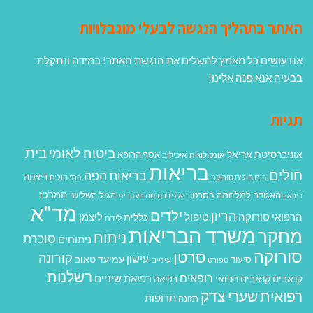
האתר בתהליך הנגשה לבעלי מוגבלויות
אנו עושים כל מאמץ להשלים את הנגשת האתר! במידה ונתקלת
בבעיה אנא פנה אלינו!
תגיות
בית
ביטוח לאומי
אוניברסיטת אריאל
אסף הרופא
אונקולוגיה
איכילוב
בריאות
חולים
בריאות הפה
דיאטה
בית חולים סורוקה
בתי חולים
המרכז
האגודה למלחמה בסרטן
הגיל השלישי
דיכאון
האוניברסיטה העברית
מד"א
ילדים
הריון
הרפואי סורוקה
טיפול
ליצמן
כללית
לידה
משרד הבריאות
מחקר
ניתוח
סוכרת
ניתוחים
סורוקה
סרטן
קורונה
עישון
עמיעד טאוב
סיעוד
ספורט
עיניים
רשלנות
רופאים
רפואת שיניים
קנאביס
קנאביס רפואי
רפואה
רפואית
שערי צדק
תרופות
תזונה