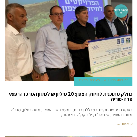
כתבה ראש
ית
27 באוגוסט 2018
מערכת 'מדינט'
כחלק מתוכנית לחיזוק הצפון: 20 מיליון ₪ למיגון המרכז הרפואי
פדה-פוריה
בטקס חגיגי שהתקיים במכללת כנרת, במעמד שר האוצר, משה כחלון, מנכ”ל
משרד האוצר, שי באב”ד, יו”ר קק”ל דני עטר ,
קרא עוד ←