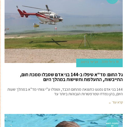
18 ביולי 2019
אביעד ברטוב
גל החום: מד”א טיפלו ב-144 בני אדם שסבלו ממכת חום,
התייבשות, התעלפות ותשישות במהלך היום
144 בני אדם נפגעו כתוצאה מהחום הכבד, וטופלו ע”י צוותי מד”א במהלך שעות
היום, בהן נמדדו טמרפטורות הגבוהות ביותר עד
קרא עוד ←
כתבה ראש
ית