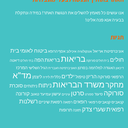
אנו עושים כל מאמץ להשלים את הנגשת האתר! במידה ונתקלת
בבעיה אנא פנה אלינו!
תגיות
בית
ביטוח לאומי
אוניברסיטת אריאל
אסף הרופא
אונקולוגיה
איכילוב
בריאות
חולים
בריאות הפה
דיאטה
בית חולים סורוקה
בתי חולים
המרכז
האגודה למלחמה בסרטן
הגיל השלישי
דיכאון
האוניברסיטה העברית
מד"א
ילדים
הריון
הרפואי סורוקה
טיפול
ליצמן
כללית
לידה
משרד הבריאות
מחקר
ניתוח
סוכרת
ניתוחים
סורוקה
סרטן
קורונה
עישון
עמיעד טאוב
סיעוד
ספורט
עיניים
רשלנות
רופאים
רפואת שיניים
קנאביס
קנאביס רפואי
רפואה
רפואית
שערי צדק
תרופות
תזונה