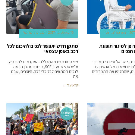
מערכת 'מדינט'
10 באוקטובר 2017
מערכת 'מדינט'
דופן למיגור תופעת
מתקן חדש יאפשר לנכים להיכנס לכל
 הנכים
רכב באופן עצמאי
הגי ישראל וגילו כי תמרורי
שני סטודנטים מהמכללה האקדמית להנדסה
 לפנים ושמות של אנשים עם
ע”ש סמי שמעון, SCE, פיתחו מתקן הרמה
ים, שהחליפו את התמרורים
לנכים המתאים לכל כלי רכב. היוצרים, שבנו
את
קרא עוד ←
חדשות רוו
חה