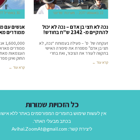
22 באוגוסט 2017
מערכת 'מדינט'
30 באפריל 2017
נכה לא חצי בן אדם – נכה לא יכול
אנשים עם מו
להתקיים מ- 2342 ש”ח בחודש!
ממודרים מארו
זעקתה של ס’ – פעילה בעמותת “נכה, לא
,000
חצי בן אדם” מספרת את סיפורה האישי
ממודרים מארועי י
בתקווה לעורר את הציבור, ואת בחרי
העצמאות מאחר 
החוק ואינן מפר
קרא עוד ←
קרא עוד ←
כל הזכויות שמורות
אין לעשות שימוש בחומרים המפורסמים באתר ללא אישו
בכתב מבעלי האתר.
ליצירת קשר: Avihai.ZoomAt@gmail.com