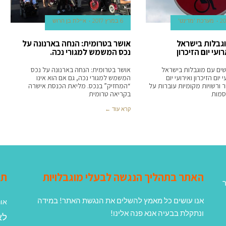
מערכת 'מדינט'
6 במרץ 2017
איילת בן הרוש
גבלות בישראל
אושר בטרומית: הנחה בארנונה על
עי יום הזיכרון
נכס המשמש למגורי נכה.
1,600 אנשים עם מוגבלות בישראל
אושר בטרומית: הנחה בארנונה על נכס
ום הזיכרון ואירועי יום
המשמש למגורי נכה, גם אם הוא אינו
ורשויות מקומיות עוברות על
“המחזיק” בנכס. מליאת הכנסת אישרה
סמות
בקריאה טרומית
קרא עוד ←
האתר בתהליך הנגשה לבעלי מוגבלויות
תג
ר
אנו עושים כל מאמץ להשלים את הנגשת האתר! במידה
אונ
ונתקלת בבעיה אנא פנה אלינו!
לא