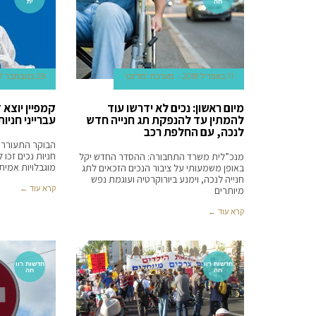
חה
ית
11 באפריל 2018
מערכת 'מדינט'
29 בנובמבר 2017
מיום ראשון: נכים לא ידרשו עוד
קמפיין יוצא 
להמתין עד להנפקת תג חנייה חדש
עברייני חניות
לנכה, עם החלפת רכב
הבוקר התעוררו נ
חניות נכים זכו
מנכ”לית משרד התחבורה: ההסדר החדש יקל
מוגבלויות אמית
באופן משמעותי על ציבור הנכים הזכאים לתג
חנייה לנכה, וימנע ביורוקרטיה ועוגמת נפש
קרא עוד ←
מיותרים
קרא עוד ←
חדשות רוו
חדשות רוו
חה
חה