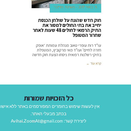
15 במאי 2017
מערכת 'מדינט'
חוק חדש שהונח על שולחן הכנסת
יחייב את בתי החולים למסור את
התיק הרפואי לחולים 48 שעות לאחר
שחרור המטופל
עו”ד רות עופרי טאוב מנהלת עמותת ‘אופק
חזרה לחיים’ ועו”ד מאי מרקוביץ, המטפלת
בתיקי רשלנות רפואית ניסחו הצעת חוק חדשה
קרא עוד ←
כל הזכויות שמורות
אין לעשות שימוש בחומרים המפורסמים באתר ללא אישו
בכתב מבעלי האתר.
ליצירת קשר: Avihai.ZoomAt@gmail.com