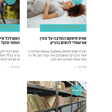
6 באוגוסט 2019
מערכת 'מדינט'
26 בספטמבר 2017
סוויס סיסטם המלצה על מזרן
האם לכל אי
אורטופדי לנשים בהריון
תוספי מזון?
חברת סוויס סיסטם (Swiss System) מציינת כי
נשים רבות לוקחו
אחד הדברים החשובים ביותר עבור הגב של כל
צריך בכלל תוספ
אחד ואחת מאיתנו הוא מזרן
או שכדאי להתי
קרא עוד ←
קרא עוד ←
בהתנדבות