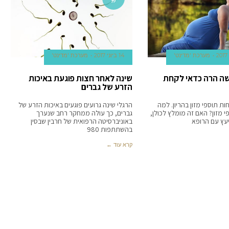
ית
מערכת 'מדינט'
14 ביוני 2017
מערכת 'מדינט'
שה הרה כדאי לקחת
שינה לאחר חצות פוגעת באיכות
הזרע של גברים
ת תוספי מזון בהריון. למה
הרגלי שינה גרועים פוגעים באיכות הזרע של
י מזון? האם זה מומלץ לכולן,
גברים, כך עולה ממחקר רחב שנערך
יעץ עם הרופא
באוניברסיטה הרפואית של חרבין שבסין
בהשתתפות 980
קרא עוד ←