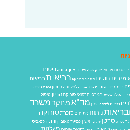
יות
ביטוח
יברסיטת אריאל
אסף הרופא
אונקולוגיה
איכילוב
בריאות
בית חולים
ומי
בריאות
בית חולים סורוקה
ה
האגודה למלחמה בסרטן
דיאטה
בתי חולים
דיכאון
האוניברסיטה
הריון
המרכז הרפואי סורוקה
טיפול
הגיל השלישי
רית
מד"א
משרד
מחקר
דים
ליצמן
כללית
לידה
בריאות
סורוקה
ניתוח
סוכרת
ניתוחים
סרטן
קורונה
עישון
עמיעד טאוב
קנאביס
וד
ספורט
עיניים
רשלנות
רופאים
רפואת שיניים
ביס רפואי
רפואה