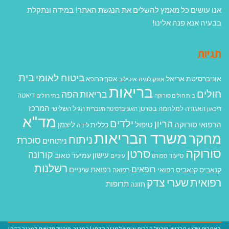
אנו עושים כל מאמץ להשלים את הנגשת האתר! במידה ונתקלת
בבעיה אנא פנה אלינו!
תגיות
בית
ביטוח לאומי
אוניברסיטת אריאל
אסף הרופא
אונקולוגיה
איכילוב
בריאות
חולים
בריאות הפה
דיאטה
בית חולים סורוקה
בתי חולים
המרכז
האגודה למלחמה בסרטן
הגיל השלישי
דיכאון
האוניברסיטה העברית
מד"א
ילדים
הריון
הרפואי סורוקה
טיפול
ליצמן
כללית
לידה
משרד הבריאות
מחקר
ניתוח
סוכרת
ניתוחים
סורוקה
סרטן
קורונה
עישון
עמיעד טאוב
סיעוד
ספורט
עיניים
רשלנות
רופאים
רפואת שיניים
קנאביס
קנאביס רפואי
רפואה
רפואית
שערי צדק
תרופות
תזונה
האתרים שלנו:
תרבוש-פורטל תרבות ונופש למגזר הדתי
|
המגזר-פורטל חדשות למגזר הדתי