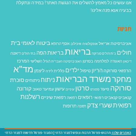
אנו עושים כל מאמץ להשלים את הנגשת האתר! במידה ונתקלת
בבעיה אנא פנה אלינו!
תגיות
בית
ביטוח לאומי
אוניברסיטת אריאל
אסף הרופא
אונקולוגיה
איכילוב
בריאות
חולים
בריאות הפה
דיאטה
בית חולים סורוקה
בתי חולים
המרכז
האגודה למלחמה בסרטן
הגיל השלישי
דיכאון
האוניברסיטה העברית
מד"א
ילדים
הריון
הרפואי סורוקה
טיפול
ליצמן
כללית
לידה
משרד הבריאות
מחקר
ניתוח
סוכרת
ניתוחים
סורוקה
סרטן
קורונה
עישון
עמיעד טאוב
סיעוד
ספורט
עיניים
רשלנות
רופאים
רפואת שיניים
קנאביס
קנאביס רפואי
רפואה
רפואית
שערי צדק
תרופות
תזונה
האתרים שלנו:
תרבוש-פורטל תרבות ונופש למגזר הדתי
|
המגזר-פורטל חדשות למגזר הדתי