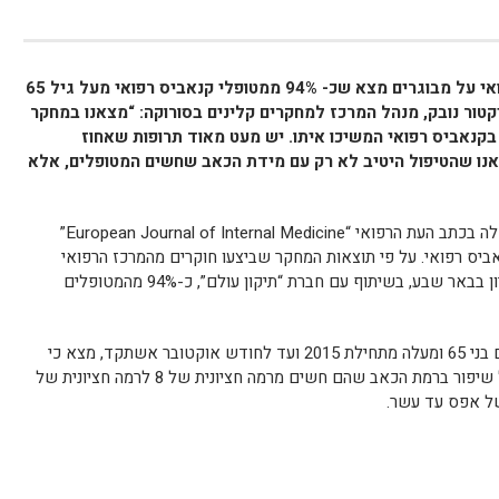
מחקר שבדק את השפעת הקנאביס הרפואי על מבוגרים מצא שכ- 94% ממטופלי קנאביס רפואי מעל גיל 65
יקטור נובק, מנהל המרכז למחקרים קלינים בסורוקה: “מצאנו במחקר
טיפול בקנאביס רפואי המשיכו איתו. יש מעט מאוד תרופות שאחוז
הוא של 90%. בנוסף, מצאנו שהטיפול היטיב לא רק עם מידת הכאב שחשים המטופלים, אלא
מחקר תצפיתי ישראלי שהתפרסם בימים אלה בכתב העת הרפואי “European Journal of Internal Medicine”
ביס רפואי. על פי תוצאות המחקר שביצעו חוקרים מהמרכז הרפואי
האוניברסיטאי סורוקה ואוניברסיטת בן-גוריון בבאר שבע, בשיתוף עם חברת “תיקון עולם”, כ-94% מהמטופלים
המחקר, שעקב אחר יותר מ-2,700 מטופלים בני 65 ומעלה מתחילת 2015 ועד לחודש אוקטובר אשתקד, מצא כי
המטופלים דיווחו לאחר חצי שנת טיפול על שיפור ברמת הכאב שהם חשים מרמה חציונית של 8 לרמה חציונית של