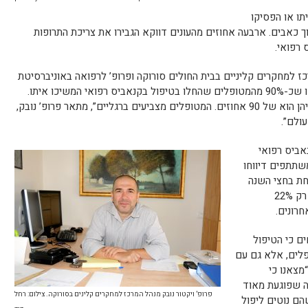
פחיתו או הפסיקו
 כאבים. ארבעה אחוזים מהעונים דווקא הגבירו את צריכת התרופות
רפואי.
רכז למחקרים קליניים בבית החולים סורוקה ופרופ’ לרפואה באוניברסיטת
בן-גוריון, מציין כי הוא ושותפיו למחקר מצאו שכ-90% מהמטופלים שהחלו בטיפול בקנאביס רפואי המשיכו איתו.
“יש מעט מאוד תרופות שאחוז ההיענות אליהן הוא של 90 אחוזים. המטופלים מצביעים ברגליים”, מתאר פרופ’ נובק,
ולם”.
י מטופלים מעל גיל 65 בקנאביס רפואי
 על נפילות. יותר מ-53% מהמשתתפים דיווחו
חת בחצי השנה
האחרונה, ואילו לאחר קבלת הטיפול דיווחו רק 22%
רונים.
ם כי הטיפול
לים, אלא גם עם
מצאנו כי
ה שפוגעת מאוד
פרופ’ ויקטור נובק מנהל המרכז למחקרים קלינים בסורוקה. צילום: רחל
הם נוטים ליפול