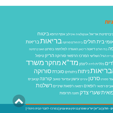
יות
ביטוח
יברסיטת אריאל
אסף הרופא
אונקולוגיה
איכילוב
בריאות
בית חולים
ומי
בריאות
בית חולים סורוקה
ה
האגודה למלחמה בסרטן
דיאטה
בתי חולים
דיכאון
האוניברסיטה
הריון
המרכז הרפואי סורוקה
טיפול
הגיל השלישי
רית
מד"א
משרד
מחקר
דים
ליצמן
כללית
לידה
בריאות
סורוקה
ניתוח
סוכרת
ניתוחים
סרטן
קורונה
עישון
עמיעד טאוב
קנאביס
וד
ספורט
עיניים
רשלנות
רופאים
רפואת שיניים
ביס רפואי
רפואה
ואית
שערי צדק
תרופות
תזונה
גליל
לרא
ם - חולון
|
גב"ש
|
יש''ע:שומרון בנימין וגוש עציון
|
במרכז- לחברי הבית היהודי
|