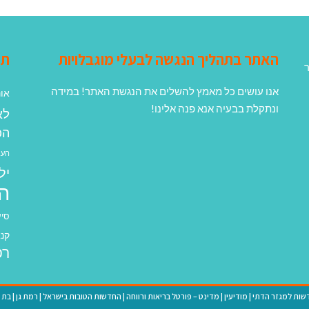
האתר בתהליך הנגשה לבעלי מוגבלויות
תג
ר
אנו עושים כל מאמץ להשלים את הנגשת האתר! במידה
אונ
ונתקלת בבעיה אנא פנה אלינו!
לא
הפ
העב
יל
ה
סיע
קנא
רפ
שות למגזר הדתי
|
מודיעין
|
מדינט – פורטל בריאות ורווחה
|
החדשות הטובות בישראל
|
רמת גן
|
בת י