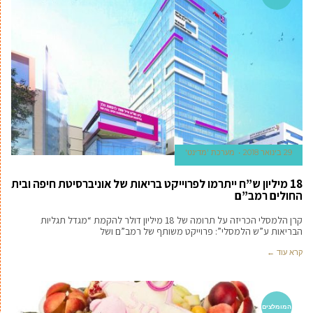
29 בינואר 2018
מערכת 'מדינט'
18 מיליון ש”ח ייתרמו לפרוייקט בריאות של אוניברסיטת חיפה ובית
החולים רמב”ם
קרן הלמסלי הכריזה על תרומה של 18 מיליון דולר להקמת “מגדל תגליות
הבריאות ע”ש הלמסלי”: פרוייקט משותף של רמב”ם ושל
קרא עוד ←
המומלצים