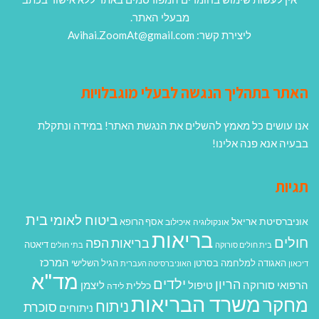
מבעלי האתר.
ליצירת קשר: Avihai.ZoomAt@gmail.com
האתר בתהליך הנגשה לבעלי מוגבלויות
אנו עושים כל מאמץ להשלים את הנגשת האתר! במידה ונתקלת
בבעיה אנא פנה אלינו!
תגיות
בית
ביטוח לאומי
אוניברסיטת אריאל
אסף הרופא
אונקולוגיה
איכילוב
בריאות
חולים
בריאות הפה
דיאטה
בית חולים סורוקה
בתי חולים
המרכז
האגודה למלחמה בסרטן
הגיל השלישי
דיכאון
האוניברסיטה העברית
מד"א
ילדים
הריון
הרפואי סורוקה
טיפול
ליצמן
כללית
לידה
משרד הבריאות
מחקר
ניתוח
סוכרת
ניתוחים