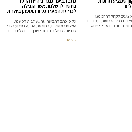
ן שמציע תרופות
כתב תביעה כנגד ביה”ח הדסה
לים
בחשד לרשלנות אשר הובילה
לכריתת המעי הגס והתוספתן ביולדת
ציעים לקהל הרחב מגוון
צאות בסל הבריאות במחירים
על פי כתב התביעה שהוגש לבית המשפט
הזמנת תרופות על ידי ייבוא
השלום בירושלים, התובעת הגיעה בשבוע ה-41
להריונה לביה”ח הדסה לצורך זירוז ללידת בנה
קרא עוד ←