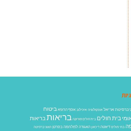
יות
ביטוח
יברסיטת אריאל
אסף הרופא
אונקולוגיה
איכילוב
בריאות
בית חולים
ומי
בריאות
בית חולים סורוקה
ה
האגודה למלחמה בסרטן
דיאטה
בתי חולים
דיכאון
האוניברסיטה