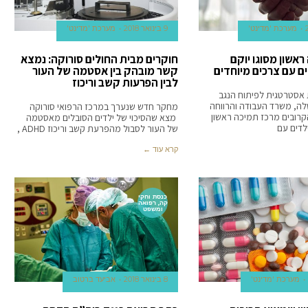
מערכת 'מדינט'
9 בינואר 2018
מערכת 'מדינט'
אשון מסוגו יוקם
חוקרים מבית החולים סורוקה: נמצא
ים עם צרכים מיוחדים
קשר מובהק בין אסטמה של העור
לבין הפרעות קשב וריכוז
אסטרטגית לפיתוח הנגב
, משרד העבודה והרווחה
מחקר חדש שנערך במרכז הרפואי סורוקה
קרובים מרכז תמיכה ראשון
מצא שהסיכוי של ילדים הסובלים מאסטמה
לדים עם
של העור לסבול מהפרעת קשב וריכוז ADHD ,
קרא עוד ←
כנסת וחקי
קה, רפואה
ומשפט
מערכת 'מדינט'
8 בינואר 2018
אביעד ברטוב