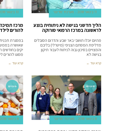
11 בינואר 2018
מערכת 'מדינט'
10 בינואר 2018
הליך חדשני בגישה לא ניתוחית בוצע
מרכז תמיכה ר
לראשונה במרכז הרפואי סורוקה
להורים לילד
מהיום יוכלו תושבי באר שבע והדרום הסובלים
במסגרת תכנית 
מדליפת המסתם הצניפי (מיטרלי) בליבם
שאושרה בממשלה
והמצויים בסיכון גבוה לניתוח לעבור תיקון
יקים בחודשים ה
בגישה לא
מסוגו להורים לי
קרא עוד ←
קרא עוד ←
מינויים
מינויים
8 בינואר 2018
מערכת 'מדינט'
8 בינואר 2018