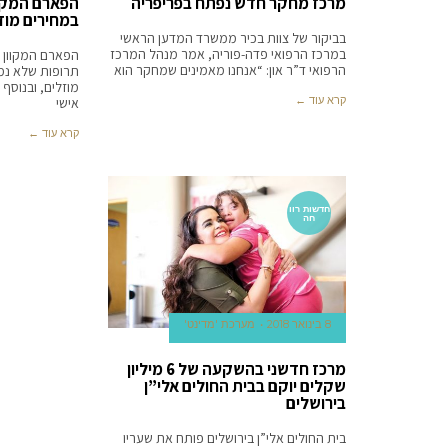
מרכז מחקר חדש נפתח בפריפריה
הפארם המקוו
במחירים מוז
בביקור של צוות בכיר ממשרד המדען הראשי
במרכז הרפואי פדה-פוריה, אמר מנהל המרכז
הפארם המקוון מ
הרפואי ד”ר און: “אנחנו מאמינים שמחקר הוא
תרופות שלא נמ
מוזלים, ובנוסף 
קרא עוד ←
אישי
קרא עוד ←
חדשות רוו
חה
8 בינואר 2018
מערכת 'מדינט'
מרכז חדשני בהשקעה של 6 מיליון
שקלים יוקם בבית החולים אלי”ן
בירושלים
בית החולים אלי”ן בירושלים פותח את שעריו