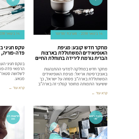
ית
14 בינואר 2018
מערכת 'מדינט'
14 בינואר 2018
מחקר חדש קובע: מגיפת
טקס חגיגי ב
האופיואידים המשתוללת בארצות
פדה-פוריה, 
הברית גורמת לירידה בתוחלת החיים
בטקס חגיגי הענ
הרפואי פדה-פור
מחקר חדש במחלקה למדעי ההתנהגות
לשלושה סטאז’רים
באוניברסיטת אריאל: מגיפת האופיואידים
מנאע.
המשתוללת בארה”ב פסחה על ישראל, כך
ששיעור התמותה מחומר קטלני זה בארה”ב
קרא עוד ←
קרא עוד ←
כתבה ראש
חדשות רוו
ית
חה