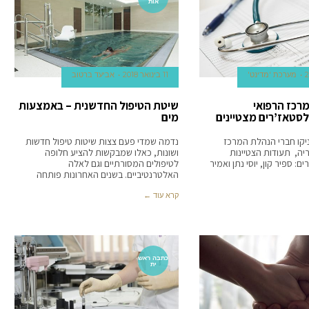
אות
מערכת 'מדינט'
11 בינואר 2018
אביעד ברטוב
מרכז הרפואי
שיטת הטיפול החדשנית – באמצעות
לסטאז’רים מצטיינים
מים
יקו חברי הנהלת המרכז
נדמה שמדי פעם צצות שיטות טיפול חדשות
יה, תעודות הצטיינות
ושונות, כאלו שמבקשות להציע חלופה
: ספיר קון, יוסי נתן ואמיר
לטיפולים המסורתיים וגם לאלה
האלטרנטיביים. בשנים האחרונות פותחה
קרא עוד ←
כתבה ראש
ית