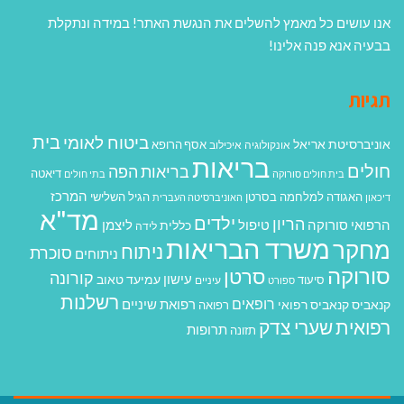
אנו עושים כל מאמץ להשלים את הנגשת האתר! במידה ונתקלת
בבעיה אנא פנה אלינו!
תגיות
בית
ביטוח לאומי
אוניברסיטת אריאל
אסף הרופא
אונקולוגיה
איכילוב
בריאות
חולים
בריאות הפה
דיאטה
בית חולים סורוקה
בתי חולים
המרכז
האגודה למלחמה בסרטן
הגיל השלישי
דיכאון
האוניברסיטה העברית
מד"א
ילדים
הריון
הרפואי סורוקה
טיפול
ליצמן
כללית
לידה
משרד הבריאות
מחקר
ניתוח
סוכרת
ניתוחים
סורוקה
סרטן
קורונה
עישון
עמיעד טאוב
סיעוד
ספורט
עיניים
רשלנות
רופאים
רפואת שיניים
קנאביס
קנאביס רפואי
רפואה
רפואית
שערי צדק
תרופות
תזונה