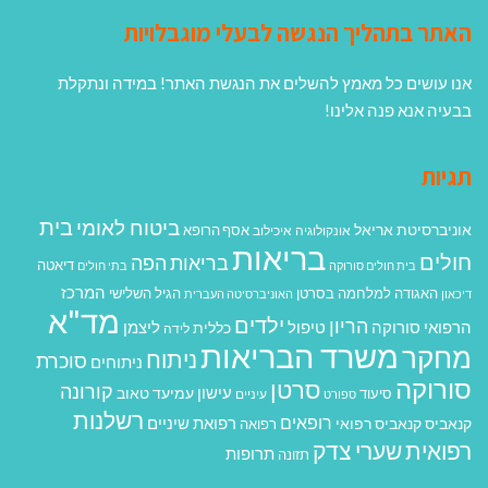
האתר בתהליך הנגשה לבעלי מוגבלויות
אנו עושים כל מאמץ להשלים את הנגשת האתר! במידה ונתקלת
בבעיה אנא פנה אלינו!
תגיות
בית
ביטוח לאומי
אוניברסיטת אריאל
אסף הרופא
אונקולוגיה
איכילוב
בריאות
חולים
בריאות הפה
דיאטה
בית חולים סורוקה
בתי חולים
המרכז
האגודה למלחמה בסרטן
הגיל השלישי
דיכאון
האוניברסיטה העברית
מד"א
ילדים
הריון
הרפואי סורוקה
טיפול
ליצמן
כללית
לידה
משרד הבריאות
מחקר
ניתוח
סוכרת
ניתוחים
סורוקה
סרטן
קורונה
עישון
עמיעד טאוב
סיעוד
ספורט
עיניים
רשלנות
רופאים
רפואת שיניים
קנאביס
קנאביס רפואי
רפואה
רפואית
שערי צדק
תרופות
תזונה