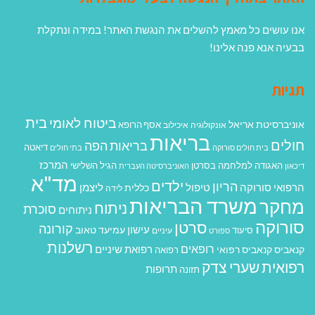
אנו עושים כל מאמץ להשלים את הנגשת האתר! במידה ונתקלת
בבעיה אנא פנה אלינו!
תגיות
בית
ביטוח לאומי
אוניברסיטת אריאל
אסף הרופא
אונקולוגיה
איכילוב
בריאות
חולים
בריאות הפה
דיאטה
בית חולים סורוקה
בתי חולים
המרכז
האגודה למלחמה בסרטן
הגיל השלישי
דיכאון
האוניברסיטה העברית
מד"א
ילדים
הריון
הרפואי סורוקה
טיפול
ליצמן
כללית
לידה
משרד הבריאות
מחקר
ניתוח
סוכרת
ניתוחים
סורוקה
סרטן
קורונה
עישון
עמיעד טאוב
סיעוד
ספורט
עיניים
רשלנות
רופאים
רפואת שיניים
קנאביס
קנאביס רפואי
רפואה
רפואית
שערי צדק
תרופות
תזונה