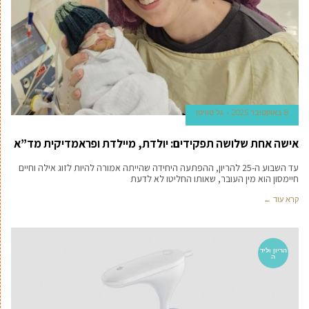
8 באוקטובר 2025
גל טוויטו
אישה אחת שלושה תפקידים: יולדת, מיילדת ופראמדיקית מד”א
עד השבוע ה-25 להריון, ההפתעה היחידה שהייתה אמורה להיות לזוג אילה וחיים
חיימסון הוא מין העובר, שאותו החליטו לא לדעת
קרא עוד ←
הריון וליד
ה