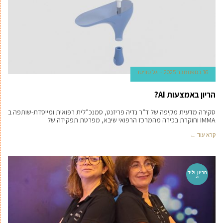
16 בספטמבר 2025
גל טוויטו
הריון באמצעות AI?
סקירה מדעית מקיפה של ד”ר נדיה פריזנט, סמנכ”לית רפואית ומייסדת-שותפה ב
IMMA וחוקרת בכירה מהמרכז הרפואי שיבא, מפרטת תפקידה של
קרא עוד ←
הריון וליד
ה