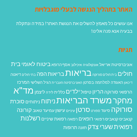
האתר בתהליך הנגשה לבעלי מוגבלויות
אנו עושים כל מאמץ להשלים את הנגשת האתר! במידה ונתקלת
בבעיה אנא פנה אלינו!
תגיות
בית
ביטוח לאומי
אוניברסיטת אריאל
אסף הרופא
אונקולוגיה
איכילוב
בריאות
חולים
בריאות הפה
דיאטה
בית חולים סורוקה
בתי חולים
המרכז
האגודה למלחמה בסרטן
הגיל השלישי
דיכאון
האוניברסיטה העברית
מד"א
ילדים
הריון
הרפואי סורוקה
טיפול
ליצמן
כללית
לידה
משרד הבריאות
מחקר
ניתוח
סוכרת
ניתוחים
סורוקה
סרטן
קורונה
עישון
עמיעד טאוב
סיעוד
ספורט
עיניים
רשלנות
רופאים
רפואת שיניים
קנאביס
קנאביס רפואי
רפואה
רפואית
שערי צדק
תרופות
תזונה