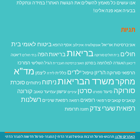
אנו עושים כל מאמץ להשלים את הנגשת האתר! במידה ונתקלת
בבעיה אנא פנה אלינו!
תגיות
בית
ביטוח לאומי
אוניברסיטת אריאל
אסף הרופא
אונקולוגיה
איכילוב
בריאות
חולים
בריאות הפה
דיאטה
בית חולים סורוקה
בתי חולים
המרכז
האגודה למלחמה בסרטן
הגיל השלישי
דיכאון
האוניברסיטה העברית
מד"א
ילדים
הריון
הרפואי סורוקה
טיפול
ליצמן
כללית
לידה
משרד הבריאות
מחקר
ניתוח
סוכרת
ניתוחים
סורוקה
סרטן
קורונה
עישון
עמיעד טאוב
סיעוד
ספורט
עיניים
רשלנות
רופאים
רפואת שיניים
קנאביס
קנאביס רפואי
רפואה
רפואית
שערי צדק
תרופות
תזונה
האתרים שלנו:
תרבוש-פורטל תרבות ונופש למגזר הדתי
|
המגזר-פורטל חדשות למגזר הדתי