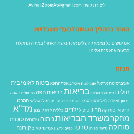
ליצירת קשר: Avihai.ZoomAt@gmail.com
האתר בתהליך הנגשה לבעלי מוגבלויות
אנו עושים כל מאמץ להשלים את הנגשת האתר! במידה ונתקלת
בבעיה אנא פנה אלינו!
תגיות
בית
ביטוח לאומי
אוניברסיטת אריאל
אסף הרופא
אונקולוגיה
איכילוב
בריאות
חולים
בריאות הפה
דיאטה
בית חולים סורוקה
בתי חולים
המרכז
האגודה למלחמה בסרטן
הגיל השלישי
דיכאון
האוניברסיטה העברית
מד"א
ילדים
הריון
הרפואי סורוקה
טיפול
ליצמן
כללית
לידה
משרד הבריאות
מחקר
ניתוח
סוכרת
ניתוחים
סורוקה
סרטן
קורונה
עישון
עמיעד טאוב
סיעוד
ספורט
עיניים