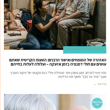
18 במרץ 2026
איילת בן הרוש
האזהרה של המומחים ואישור הרבנים: הטעות הקריטית שאתם
עושים עם חולי דמנציה בזמן אזעקה – ועלולה לעלות בחייהם
מתי פינוי למרחב מוגן מסוכן יותר מנפילת טיל? כנס מקצועי של פיקוד העורף
ואגף "צהר עד 120" חושף את הדילמה
קרא עוד ←
הגיל השלי
שי