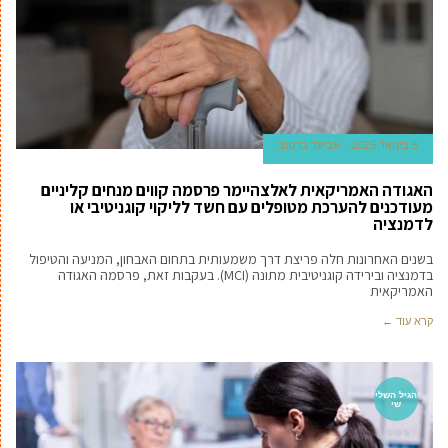
5 בינואר 2025
אביעד ברטוב
האגודה האמריקאית לאלצהיימר פרסמה קווים מנחים קליניים
מעודכנים להערכת מטופלים עם חשד לליקוי קוגניטיבי או
לדמנציה
בשנים האחרונות חלה פריצת דרך משמעותית בתחום האבחון, המניעה והטיפול
בדמנציה ובירידה קוגניטיבית מתונה (MCI). בעקבות זאת, פרסמה האגודה
האמריקאית
קרא עוד ←
הגיל השלי
שי