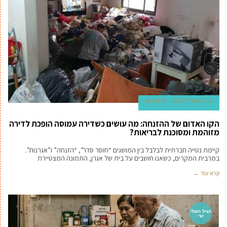
14 באפריל 2026
גל טוויטו
הקו האדום של ההזנחה: מה עושים כשדירה עמוסה הופכת לדירה
מזוהמת ומסוכנת לבריאות?
קיימת נטייה חברתית לבלבל בין המושגים “חוסר סדר”, “הזנחה” ו”אגרנות”.
במרבית המקרים, כשאנו חושבים על בית של אגרן, התמונה המצטיירת
קרא עוד ←
הגיל השלי
שי