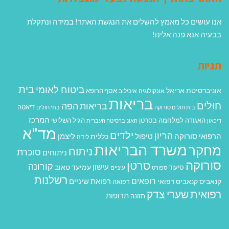
אנו עושים כל מאמץ להשלים את הנגשת האתר! במידה ונתקלת
בבעיה אנא פנה אלינו!
תגיות
בית
ביטוח לאומי
אוניברסיטת אריאל
אסף הרופא
אונקולוגיה
איכילוב
בריאות
חולים
בריאות הפה
דיאטה
בית חולים סורוקה
בתי חולים
המרכז
האגודה למלחמה בסרטן
הגיל השלישי
דיכאון
האוניברסיטה העברית
מד"א
ילדים
הריון
הרפואי סורוקה
טיפול
ליצמן
כללית
לידה
משרד הבריאות
מחקר
ניתוח
סוכרת
ניתוחים
סורוקה
סרטן
קורונה
עישון
עמיעד טאוב
סיעוד
ספורט
עיניים
רשלנות
רופאים
רפואת שיניים
קנאביס
קנאביס רפואי
רפואה
רפואית
שערי צדק
תרופות
תזונה