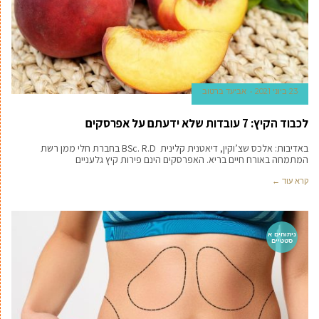
23 ביוני 2021
אביעד ברטוב
לכבוד הקיץ: 7 עובדות שלא ידעתם על אפרסקים
באדיבות: אלכס שצ’וקין, דיאטנית קלינית BSc. R.D בחברת חלי ממן רשת
המתמחה באורח חיים בריא. האפרסקים הינם פירות קיץ גלעניים
קרא עוד ←
ניתוחים א
סטטיים